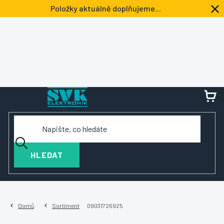
Přejít
Položky aktuálně doplňujeme...
na
obsah
NÁ
KOŠ
HLEDAT
Domů
Sortiment
09031726925