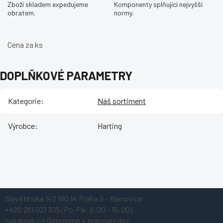
Zboží skladem expedujeme
Komponenty splňující nejvyšší
obratem.
normy.
Cena za ks
DOPLŇKOVÉ PARAMETRY
Kategorie
:
Náš sortiment
Výrobce
:
Harting
Z
Slavětínská 142
190 14 Praha 9 - Klánovice
á
+420 281 021 305
(Po-Pá: 8:00 - 15:00)
p
svk@svk.cz
Odpovíme v pracovní dny