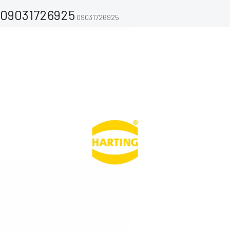
09031726925
09031726925