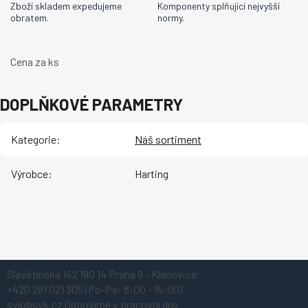
Zboží skladem expedujeme
Komponenty splňující nejvyšší
obratem.
normy.
Cena za ks
DOPLŇKOVÉ PARAMETRY
Kategorie
:
Náš sortiment
Výrobce
:
Harting
Z
Slavětínská 142
190 14 Praha 9 - Klánovice
á
+420 281 021 305
(Po-Pá: 8:00 - 15:00)
p
svk@svk.cz
Odpovíme v pracovní dny