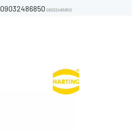
09032486850
09032486850