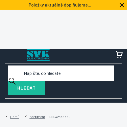
Přejít
Položky aktuálně doplňujeme...
na
obsah
NÁ
KOŠ
HLEDAT
Domů
Sortiment
09032486850