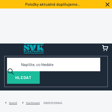
Přejít
Položky aktuálně doplňujeme...
na
obsah
NÁ
KOŠ
HLEDAT
Domů
Sortiment
09032526845