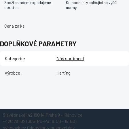
Zboží skladem expedujeme
Komponenty splňující nejvyšší
obratem.
normy.
Cena za ks
DOPLŇKOVÉ PARAMETRY
Kategorie
:
Náš sortiment
Výrobce
:
Harting
Z
Slavětínská 142
190 14 Praha 9 - Klánovice
á
+420 281 021 305
(Po-Pá: 8:00 - 15:00)
p
svk@svk.cz
Odpovíme v pracovní dny