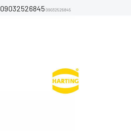
09032526845
09032526845