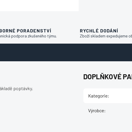
BORNÉ PORADENSTVÍ
RYCHLÉ DODÁNÍ
hnická podpora zkušeného týmu.
Zboží skladem expedujeme o
DOPLŇKOVÉ P
ákladě poptávky.
Kategorie
:
Výrobce
: