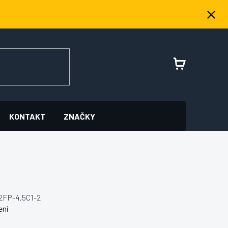
NÁKUPNÍ
KOŠÍK
KONTAKT
ZNAČKY
2FP-4,5C1-2
ení