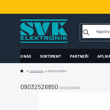
Přejít
na
obsah
O NÁS
SORTIMENT
PARTNEŘI
APLIK
Sortiment
09032526850
09032526850
09032526850