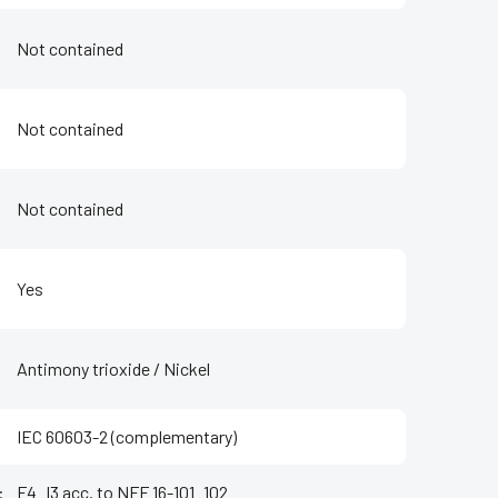
Not contained
Not contained
Not contained
Yes
Antimony trioxide / Nickel
IEC 60603-2 (complementary)
:
F4_I3 acc. to NFF 16-101_102