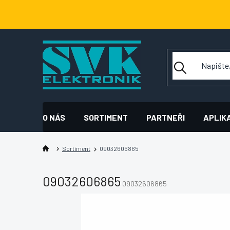
Přejít
na
obsah
O NÁS
SORTIMENT
PARTNEŘI
APLIK
Sortiment
09032606865
09032606865
09032606865