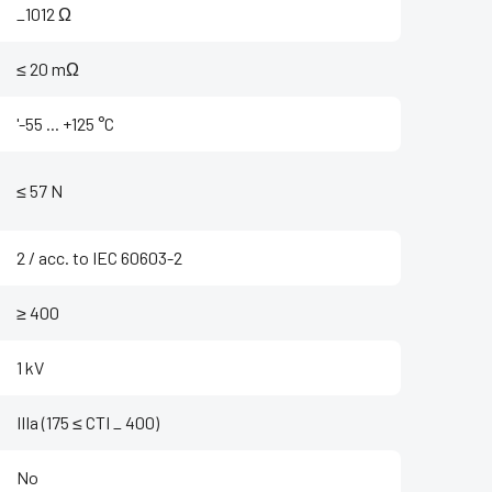
_1012 Ω
≤ 20 mΩ
'-55 ... +125 °C
≤ 57 N
2 / acc. to IEC 60603-2
≥ 400
1 kV
IIIa (175 ≤ CTI _ 400)
No