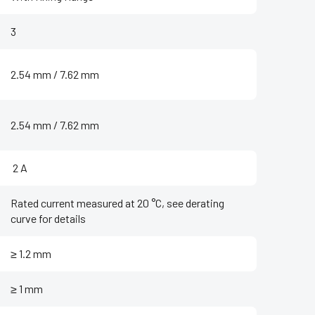
3
2.54 mm / 7.62 mm
2.54 mm / 7.62 mm
‌ 2 A
Rated current measured at 20 °C, see derating
curve for details
≥ 1.2 mm
≥ 1 mm