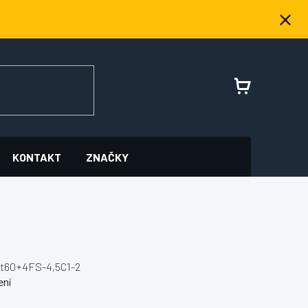
NÁKUPNÍ
KOŠÍK
KONTAKT
ZNAČKY
at60+4FS-4,5C1-2
ení