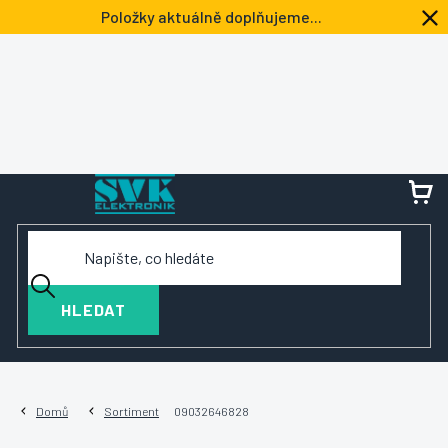
Přejít
Položky aktuálně doplňujeme...
na
obsah
NÁ
KOŠ
HLEDAT
Domů
Sortiment
09032646828