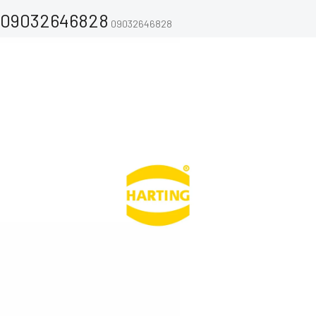
09032646828
09032646828