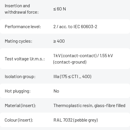
Insertion and
≤ 60 N
withdrawal force
:
Performance level
:
2 / acc. to IEC 60603-2
Mating cycles
:
≥ 400
1 kV (contact-contact) / 1.55 kV
Test voltage Ur.m.s.
:
(contact-ground)
Isolation group
:
IIIa (175 ≤ CTI _ 400)
Hot plugging
:
No
Material (insert)
:
Thermoplastic resin, glass-fibre filled
Colour (insert)
:
RAL 7032 (pebble grey)