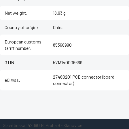
Net weight
:
18.93 g
Country of origin
:
China
European customs
85366990
tariff number
:
GTIN
:
5713140006669
27460201 PCB connector (board
eCl@ss
:
connector)
Z
Slavětínská 142
190 14 Praha 9 - Klánovice
á