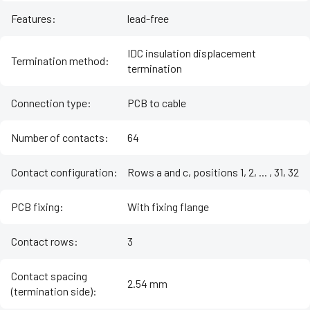
Features
:
lead-free
IDC insulation displacement
Termination method
:
termination
Connection type
:
PCB to cable
Number of contacts
:
64
Contact configuration
:
Rows a and c, positions 1, 2, ... , 31, 32
PCB fixing
:
With fixing flange
Contact rows
:
3
Contact spacing
2.54 mm
(termination side)
: