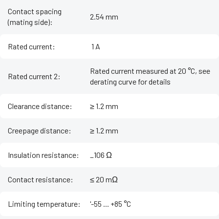
Contact spacing
2.54 mm
(mating side)
:
Rated current
:
‌ 1 A
Rated current measured at 20 °C, see
Rated current 2
:
derating curve for details
Clearance distance
:
≥ 1.2 mm
Creepage distance
:
≥ 1.2 mm
Insulation resistance
:
_106 Ω
Contact resistance
:
≤ 20 mΩ
Limiting temperature
:
'-55 ... +85 °C