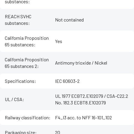
substances
:
REACH SVHC
Not contained
substances
:
California Proposition
Yes
65 substances
:
California Proposition
Antimony trioxide / Nickel
65 substances 2
:
Specifications
:
IEC 60603-2
UL 1977 ECBT2.E102079 / CSA-C22.2
UL / CSA
:
No. 182.3 ECBT8.E102079
Railway classification
:
F4_I3 acc. to NFF 16-101_102
Packaging size
:
20