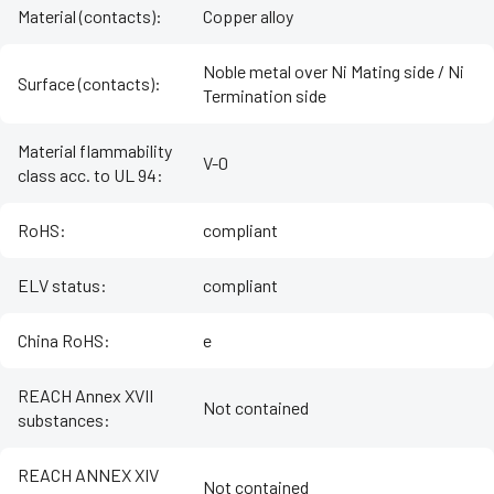
Material (contacts)
:
Copper alloy
Noble metal over Ni Mating side / Ni
Surface (contacts)
:
Termination side
Material flammability
V-0
class acc. to UL 94
:
RoHS
:
compliant
ELV status
:
compliant
China RoHS
:
e
REACH Annex XVII
Not contained
substances
:
REACH ANNEX XIV
Not contained