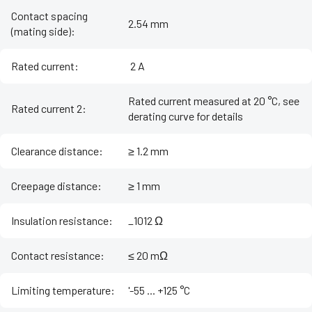
Contact spacing
2.54 mm
(mating side)
:
Rated current
:
‌ 2 A
Rated current measured at 20 °C, see
Rated current 2
:
derating curve for details
Clearance distance
:
≥ 1.2 mm
Creepage distance
:
≥ 1 mm
Insulation resistance
:
_1012 Ω
Contact resistance
:
≤ 20 mΩ
Limiting temperature
:
'-55 ... +125 °C