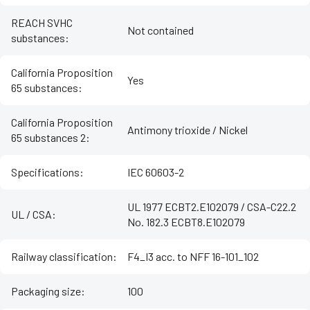
REACH SVHC
Not contained
substances
:
California Proposition
Yes
65 substances
:
California Proposition
Antimony trioxide / Nickel
65 substances 2
:
Specifications
:
IEC 60603-2
UL 1977 ECBT2.E102079 / CSA-C22.2
UL / CSA
:
No. 182.3 ECBT8.E102079
Railway classification
:
F4_I3 acc. to NFF 16-101_102
Packaging size
:
100