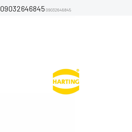
09032646845
09032646845