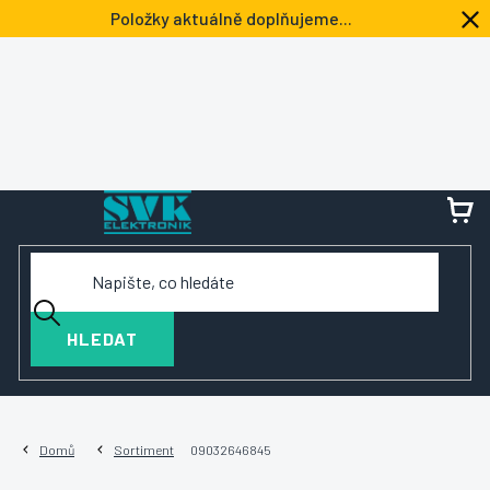
Přejít
Položky aktuálně doplňujeme...
na
obsah
NÁ
KOŠ
HLEDAT
Domů
Sortiment
09032646845