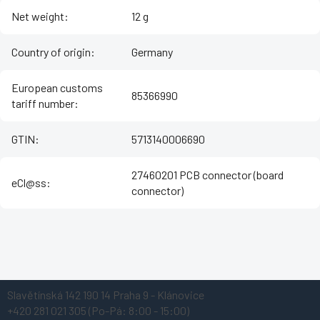
Net weight
:
12 g
Country of origin
:
Germany
European customs
85366990
tariff number
:
GTIN
:
5713140006690
27460201 PCB connector (board
eCl@ss
:
connector)
Z
Slavětínská 142
190 14 Praha 9 - Klánovice
á
+420 281 021 305
(Po-Pá: 8:00 - 15:00)
p