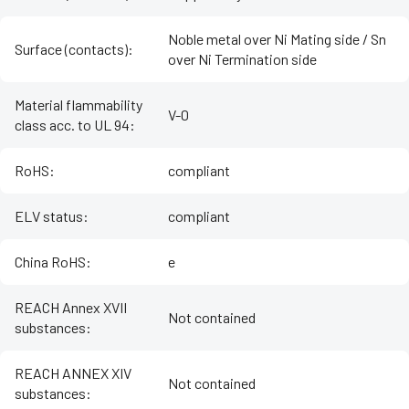
Noble metal over Ni Mating side / Sn
Surface (contacts)
:
over Ni Termination side
Material flammability
V-0
class acc. to UL 94
:
RoHS
:
compliant
ELV status
:
compliant
China RoHS
:
e
REACH Annex XVII
Not contained
substances
:
REACH ANNEX XIV
Not contained
substances
: