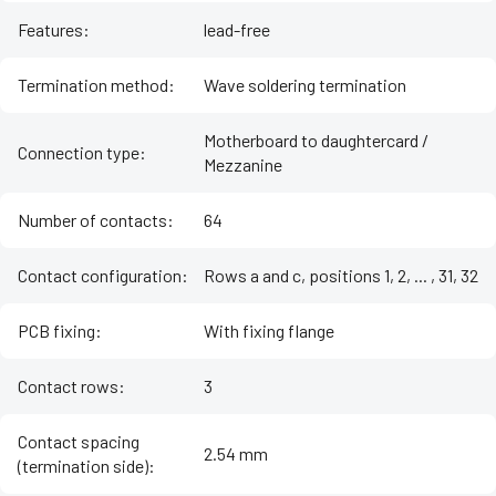
Features
:
lead-free
Termination method
:
Wave soldering termination
Motherboard to daughtercard /
Connection type
:
Mezzanine
Number of contacts
:
64
Contact configuration
:
Rows a and c, positions 1, 2, ... , 31, 32
PCB fixing
:
With fixing flange
Contact rows
:
3
Contact spacing
2.54 mm
(termination side)
: