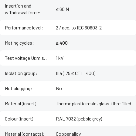
Insertion and
≤ 60 N
withdrawal force
:
Performance level
:
2 / acc. to IEC 60603-2
Mating cycles
:
≥ 400
Test voltage Ur.m.s.
:
1 kV
Isolation group
:
IIIa (175 ≤ CTI _ 400)
Hot plugging
:
No
Material (insert)
:
Thermoplastic resin, glass-fibre filled
Colour (insert)
:
RAL 7032 (pebble grey)
Material (contacts)
:
Copper alloy