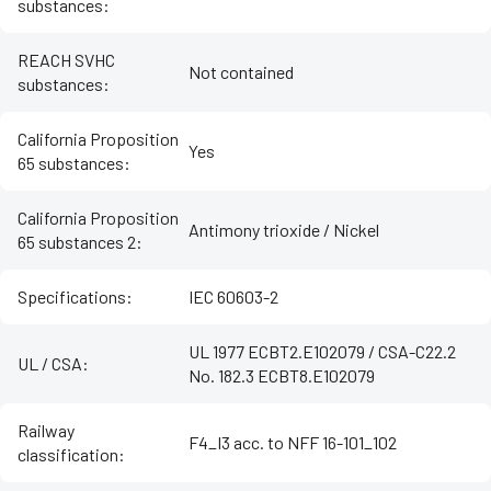
substances
:
REACH SVHC
Not contained
substances
:
California Proposition
Yes
65 substances
:
California Proposition
Antimony trioxide / Nickel
65 substances 2
:
Specifications
:
IEC 60603-2
UL 1977 ECBT2.E102079 / CSA-C22.2
UL / CSA
:
No. 182.3 ECBT8.E102079
Railway
F4_I3 acc. to NFF 16-101_102
classification
: