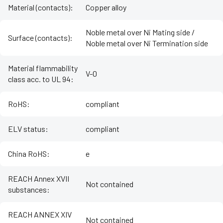
Material (contacts)
:
Copper alloy
Noble metal over Ni Mating side /
Surface (contacts)
:
Noble metal over Ni Termination side
Material flammability
V-0
class acc. to UL 94
:
RoHS
:
compliant
ELV status
:
compliant
China RoHS
:
e
REACH Annex XVII
Not contained
substances
:
REACH ANNEX XIV
Not contained