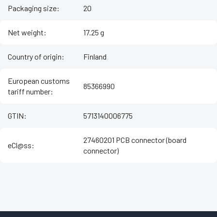
Packaging size
:
20
Net weight
:
17.25 g
Country of origin
:
Finland
European customs
85366990
tariff number
:
GTIN
:
5713140006775
27460201 PCB connector (board
eCl@ss
:
connector)
Z