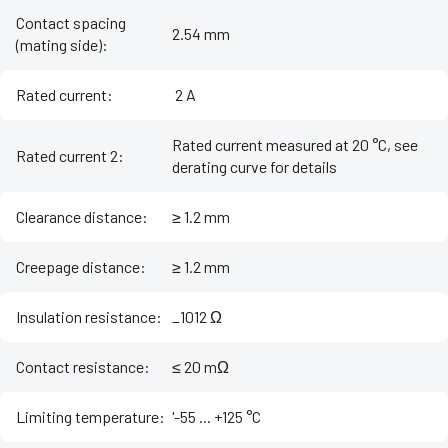
Contact spacing
2.54 mm
(mating side)
:
Rated current
:
‌ 2 A
Rated current measured at 20 °C, see
Rated current 2
:
derating curve for details
Clearance distance
:
≥ 1.2 mm
Creepage distance
:
≥ 1.2 mm
Insulation resistance
:
_1012 Ω
Contact resistance
:
≤ 20 mΩ
Limiting temperature
:
'-55 ... +125 °C