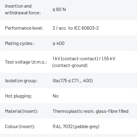
Insertion and
≤ 60 N
withdrawal force
:
Performance level
:
2 / acc. to IEC 60603-2
Mating cycles
:
≥ 400
1 kV (contact-contact) / 1.55 kV
Test voltage Ur.m.s.
:
(contact-ground)
Isolation group
:
IIIa (175 ≤ CTI _ 400)
Hot plugging
:
No
Material (insert)
:
Thermoplastic resin, glass-fibre filled
Colour (insert)
:
RAL 7032 (pebble grey)