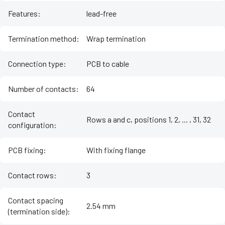
Features
:
lead-free
Termination method
:
Wrap termination
Connection type
:
PCB to cable
Number of contacts
:
64
Contact
Rows a and c, positions 1, 2, ... , 31, 32
configuration
:
PCB fixing
:
With fixing flange
Contact rows
:
3
Contact spacing
2.54 mm
(termination side)
: