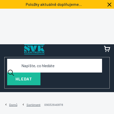
Přejít
Položky aktuálně doplňujeme...
na
obsah
NÁ
KOŠ
HLEDAT
Domů
Sortiment
09032646878