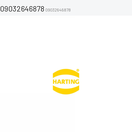
09032646878
09032646878