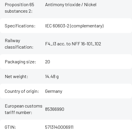
Proposition 65
Antimony trioxide / Nickel
substances 2
:
Specifications
:
IEC 60603-2 (complementary)
Railway
F4_I3 acc. to NFF 16-101_102
classification
:
Packaging size
:
20
Net weight
:
14.48 g
Country of origin
:
Germany
European customs
85366990
tariff number
:
GTIN
:
5713140006911