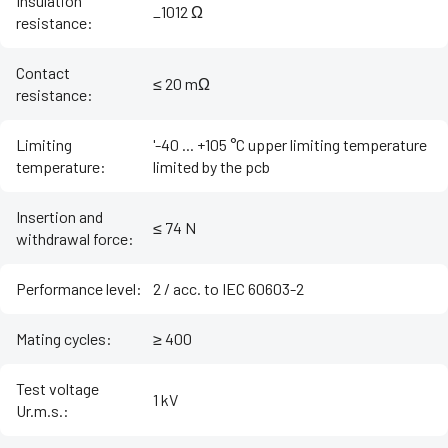
Insulation
_1012 Ω
resistance
:
Contact
≤ 20 mΩ
resistance
:
Limiting
'-40 ... +105 °C upper limiting temperature
temperature
:
limited by the pcb
Insertion and
≤ 74 N
withdrawal force
:
Performance level
:
2 / acc. to IEC 60603-2
Mating cycles
:
≥ 400
Test voltage
1 kV
Ur.m.s.
: