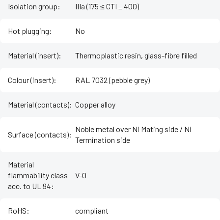
Isolation group
:
IIIa (175 ≤ CTI _ 400)
Hot plugging
:
No
Material (insert)
:
Thermoplastic resin, glass-fibre filled
Colour (insert)
:
RAL 7032 (pebble grey)
Material (contacts)
:
Copper alloy
Noble metal over Ni Mating side / Ni
Surface (contacts)
:
Termination side
Material
flammability class
V-0
acc. to UL 94
:
RoHS
:
compliant