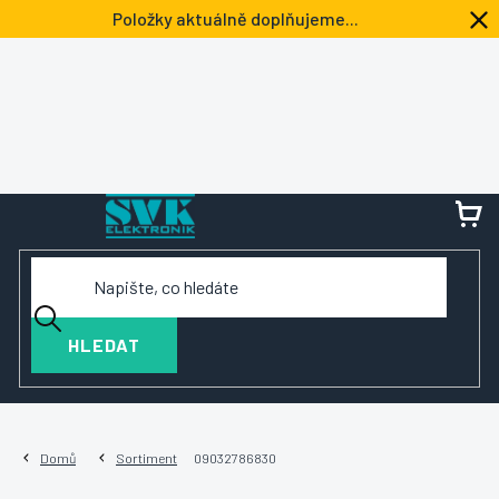
Přejít
Položky aktuálně doplňujeme...
na
obsah
NÁ
KOŠ
HLEDAT
Domů
Sortiment
09032786830