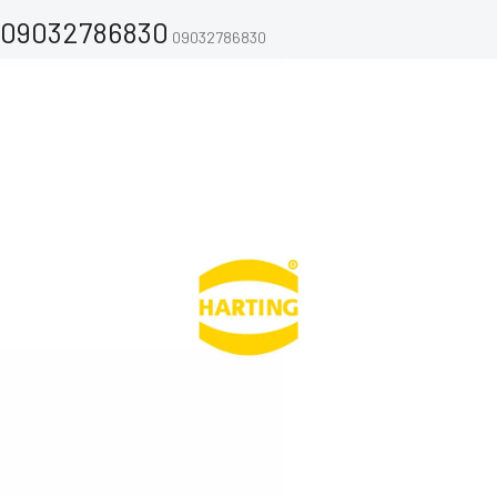
09032786830
09032786830