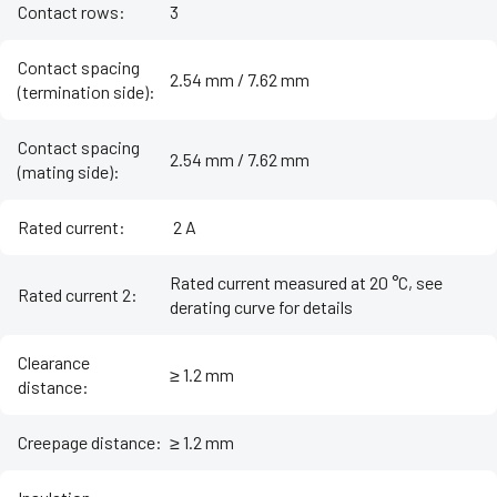
Contact rows
:
3
Contact spacing
2.54 mm / 7.62 mm
(termination side)
:
Contact spacing
2.54 mm / 7.62 mm
(mating side)
:
Rated current
:
‌ 2 A
Rated current measured at 20 °C, see
Rated current 2
:
derating curve for details
Clearance
≥ 1.2 mm
distance
:
Creepage distance
:
≥ 1.2 mm