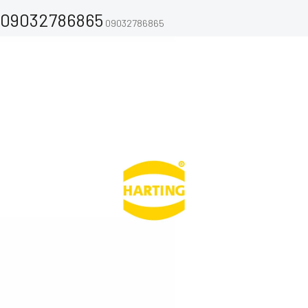
09032786865
09032786865