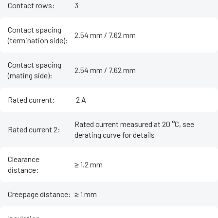
Contact rows
:
3
Contact spacing
2.54 mm / 7.62 mm
(termination side)
:
Contact spacing
2.54 mm / 7.62 mm
(mating side)
:
Rated current
:
‌ 2 A
Rated current measured at 20 °C, see
Rated current 2
:
derating curve for details
Clearance
≥ 1.2 mm
distance
:
Creepage distance
:
≥ 1 mm