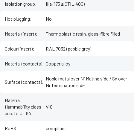
Isolation group
:
IIIa (175 ≤ CTI _ 400)
Hot plugging
:
No
Material (insert)
:
Thermoplastic resin, glass-fibre filled
Colour (insert)
:
RAL 7032 (pebble grey)
Material (contacts)
:
Copper alloy
Noble metal over Ni Mating side / Sn over
Surface (contacts)
:
Ni Termination side
Material
flammability class
V-0
acc. to UL 94
:
RoHS
:
compliant