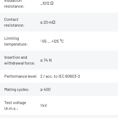
Insulation
_1012 Ω
resistance
:
Contact
≤ 20 mΩ
resistance
:
Limiting
'-55 ... +125 °C
temperature
:
Insertion and
≤ 74 N
withdrawal force
:
Performance level
:
2 / acc. to IEC 60603-2
Mating cycles
:
≥ 400
Test voltage
1 kV
Ur.m.s.
: