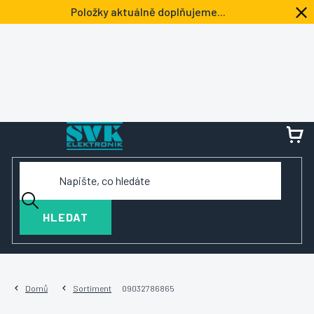
Přejít
Položky aktuálně doplňujeme...
na
obsah
NÁ
KOŠ
HLEDAT
Domů
Sortiment
09032786865