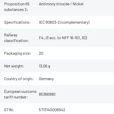
Proposition 65
Antimony trioxide / Nickel
substances 2
:
Specifications
:
IEC 60603-2 (complementary)
Railway
F4_I3 acc. to NFF 16-101_102
classification
:
Packaging size
:
20
Net weight
:
13.06 g
Country of origin
:
Germany
European customs
85366990
tariff number
:
GTIN
:
5713140006942