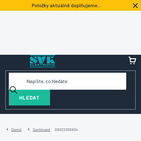
Přejít
Položky aktuálně doplňujeme...
na
obsah
NÁ
KOŠ
HLEDAT
Domů
Sortiment
09032936834