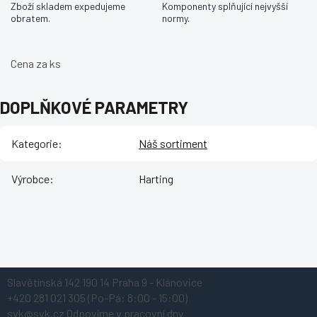
Zboží skladem expedujeme
Komponenty splňující nejvyšší
obratem.
normy.
Cena za ks
DOPLŇKOVÉ PARAMETRY
Kategorie
:
Náš sortiment
Výrobce
:
Harting
Z
Slavětínská 142
190 14 Praha 9 - Klánovice
á
+420 281 021 305
(Po-Pá: 8:00 - 15:00)
p
svk@svk.cz
Odpovíme v pracovní dny