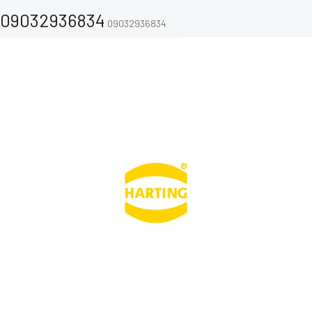
09032936834
09032936834