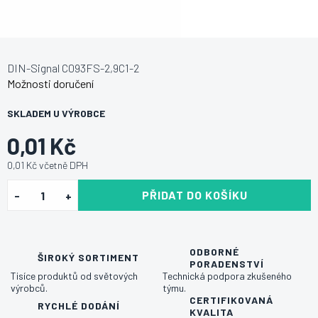
DIN-Signal C093FS-2,9C1-2
Možnosti doručení
SKLADEM U VÝROBCE
0,01 Kč
0,01 Kč včetně DPH
PŘIDAT DO KOŠÍKU
ODBORNÉ
ŠIROKÝ SORTIMENT
PORADENSTVÍ
Tisíce produktů od světových
Technická podpora zkušeného
výrobců.
týmu.
CERTIFIKOVANÁ
RYCHLÉ DODÁNÍ
KVALITA