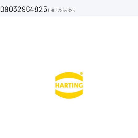
09032964825
09032964825