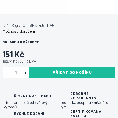
DIN-Signal C096FS-4,5C1-VG
Možnosti doručení
SKLADEM U VÝROBCE
151 Kč
182,71 Kč včetně DPH
PŘIDAT DO KOŠÍKU
ODBORNÉ
ŠIROKÝ SORTIMENT
PORADENSTVÍ
Tisíce produktů od světových
Technická podpora zkušeného
výrobců.
týmu.
CERTIFIKOVANÁ
RYCHLÉ DODÁNÍ
KVALITA