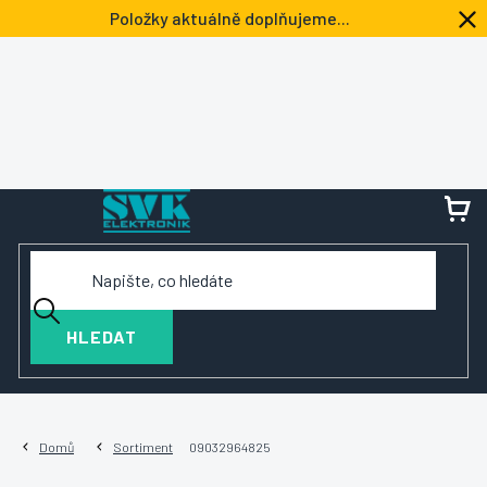
Přejít
Položky aktuálně doplňujeme...
na
obsah
NÁ
KOŠ
HLEDAT
Domů
Sortiment
09032964825