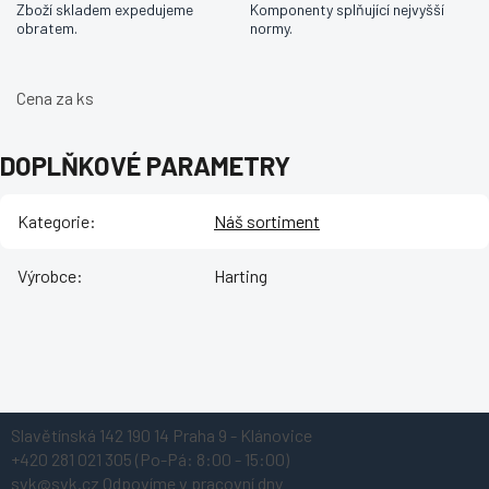
Zboží skladem expedujeme
Komponenty splňující nejvyšší
obratem.
normy.
Cena za ks
DOPLŇKOVÉ PARAMETRY
Kategorie
:
Náš sortiment
Výrobce
:
Harting
Z
Slavětínská 142
190 14 Praha 9 - Klánovice
á
+420 281 021 305
(Po-Pá: 8:00 - 15:00)
p
svk@svk.cz
Odpovíme v pracovní dny