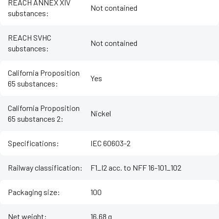
REACH ANNEX XIV
Not contained
substances
:
REACH SVHC
Not contained
substances
:
California Proposition
Yes
65 substances
:
California Proposition
Nickel
65 substances 2
:
Specifications
:
IEC 60603-2
Railway classification
:
F1_I2 acc. to NFF 16-101_102
Packaging size
:
100
Net weight
:
16.68 g