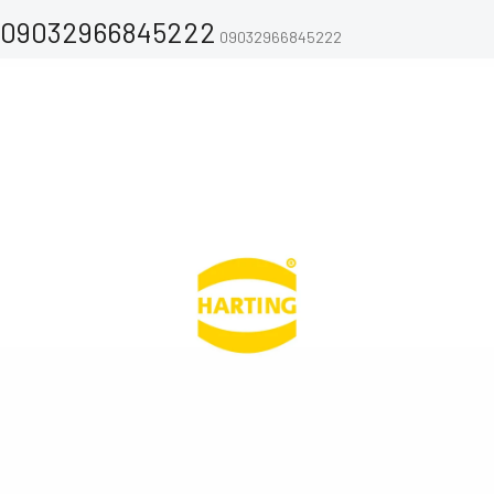
09032966845222
09032966845222