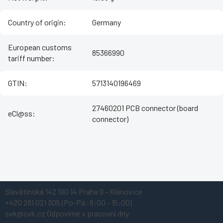
Country of origin
:
Germany
European customs
85366990
tariff number
:
GTIN
:
5713140196469
27460201 PCB connector (board
eCl@ss
:
connector)
Z
Slavětínská 142
190 14 Praha 9 - Klánovice
á
+420 281 021 305
(Po-Pá: 8:00 - 15:00)
p
svk@svk.cz
Odpovíme v pracovní dny
a