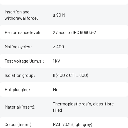
Insertion and
≤ 90 N
withdrawal force
:
Performance level
:
2 / acc. to IEC 60603-2
Mating cycles
:
≥ 400
Test voltage Ur.m.s.
:
1 kV
Isolation group
:
II (400 ≤ CTI _ 600)
Hot plugging
:
No
Thermoplastic resin, glass-fibre
Material (insert)
:
filled
Colour (insert)
:
RAL 7035 (light grey)