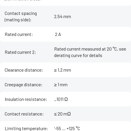
Contact spacing
2.54 mm
(mating side)
:
Rated current
:
‌ 2 A
Rated current measured at 20 °C, see
Rated current 2
:
derating curve for details
Clearance distance
:
≥ 1.2 mm
Creepage distance
:
≥ 1 mm
Insulation resistance
:
_1011 Ω
Contact resistance
:
≤ 20 mΩ
Limiting temperature
:
'-55 ... +125 °C