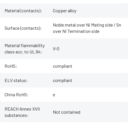
Material (contacts)
:
Copper alloy
Noble metal over Ni Mating side / Sn
Surface (contacts)
:
over Ni Termination side
Material flammability
V-0
class acc. to UL 94
:
RoHS
:
compliant
ELV status
:
compliant
China RoHS
:
e
REACH Annex XVII
Not contained
substances
: