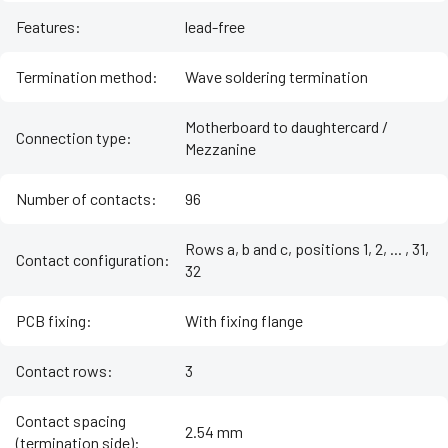
Features
:
lead-free
Termination method
:
Wave soldering termination
Motherboard to daughtercard /
Connection type
:
Mezzanine
Number of contacts
:
96
Rows a, b and c, positions 1, 2, ... , 31,
Contact configuration
:
32
PCB fixing
:
With fixing flange
Contact rows
:
3
Contact spacing
2.54 mm
(termination side)
: