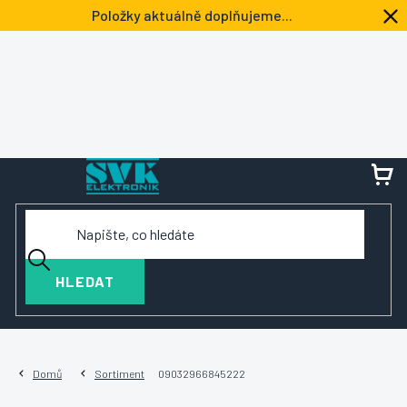
Přejít
Položky aktuálně doplňujeme...
na
obsah
NÁ
KOŠ
HLEDAT
Domů
Sortiment
09032966845222