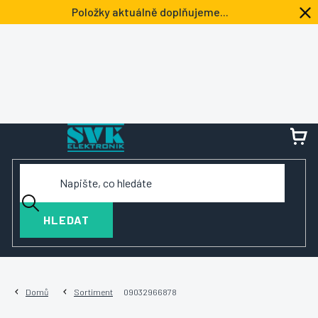
Přejít
Položky aktuálně doplňujeme...
na
obsah
NÁ
KOŠ
HLEDAT
Domů
Sortiment
09032966878