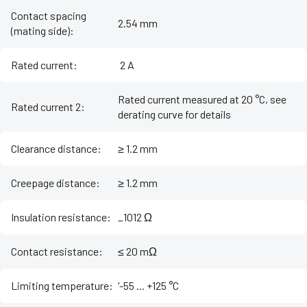
Contact spacing
2.54 mm
(mating side)
:
Rated current
:
‌ 2 A
Rated current measured at 20 °C, see
Rated current 2
:
derating curve for details
Clearance distance
:
≥ 1.2 mm
Creepage distance
:
≥ 1.2 mm
Insulation resistance
:
_1012 Ω
Contact resistance
:
≤ 20 mΩ
Limiting temperature
:
'-55 ... +125 °C