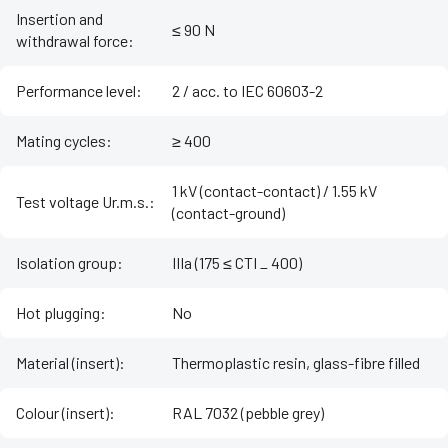
Insertion and
≤ 90 N
withdrawal force
:
Performance level
:
2 / acc. to IEC 60603-2
Mating cycles
:
≥ 400
1 kV (contact-contact) / 1.55 kV
Test voltage Ur.m.s.
:
(contact-ground)
Isolation group
:
IIIa (175 ≤ CTI _ 400)
Hot plugging
:
No
Material (insert)
:
Thermoplastic resin, glass-fibre filled
Colour (insert)
:
RAL 7032 (pebble grey)