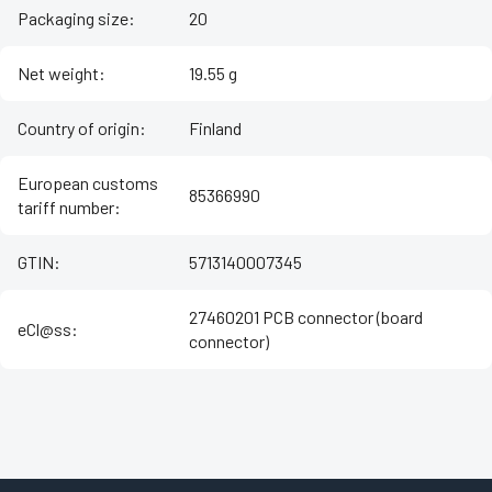
Packaging size
:
20
Net weight
:
19.55 g
Country of origin
:
Finland
European customs
85366990
tariff number
:
GTIN
:
5713140007345
27460201 PCB connector (board
eCl@ss
:
connector)
Z