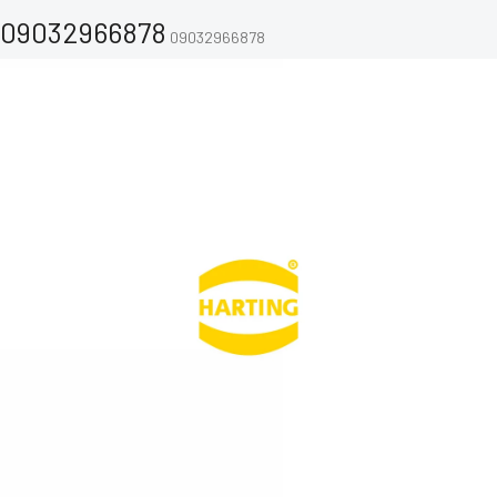
09032966878
09032966878