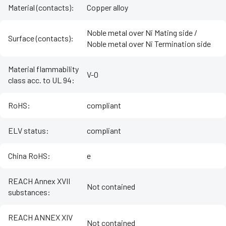
Material (contacts)
:
Copper alloy
Noble metal over Ni Mating side /
Surface (contacts)
:
Noble metal over Ni Termination side
Material flammability
V-0
class acc. to UL 94
:
RoHS
:
compliant
ELV status
:
compliant
China RoHS
:
e
REACH Annex XVII
Not contained
substances
:
REACH ANNEX XIV
Not contained