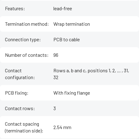
Features
:
lead-free
Termination method
:
Wrap termination
Connection type
:
PCB to cable
Number of contacts
:
96
Contact
Rows a, b and c, positions 1, 2, ... , 31,
configuration
:
32
PCB fixing
:
With fixing flange
Contact rows
:
3
Contact spacing
2.54 mm
(termination side)
: