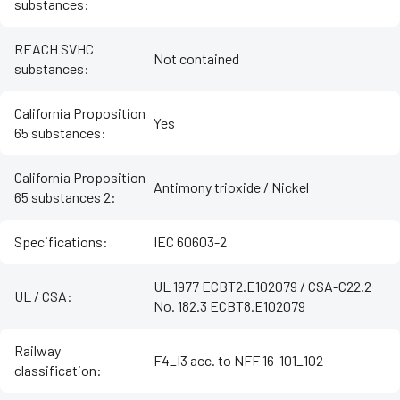
substances
:
REACH SVHC
Not contained
substances
:
California Proposition
Yes
65 substances
:
California Proposition
Antimony trioxide / Nickel
65 substances 2
:
Specifications
:
IEC 60603-2
UL 1977 ECBT2.E102079 / CSA-C22.2
UL / CSA
:
No. 182.3 ECBT8.E102079
Railway
F4_I3 acc. to NFF 16-101_102
classification
: