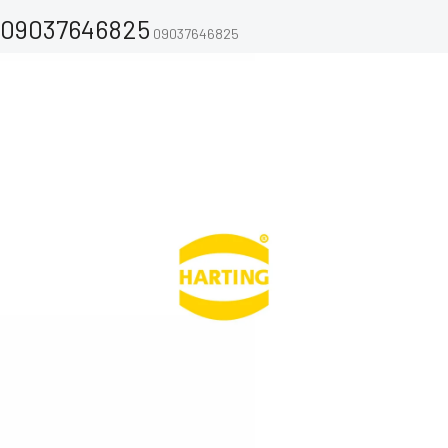
09037646825
09037646825