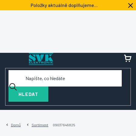
Přejít
Položky aktuálně doplňujeme...
na
obsah
NÁ
KOŠ
HLEDAT
Domů
Sortiment
09037646825