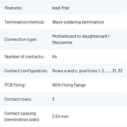
Features
:
lead-free
Termination method
:
Wave soldering termination
Motherboard to daughtercard /
Connection type
:
Mezzanine
Number of contacts
:
64
Contact configuration
:
Rows a and c, positions 1, 2, ... , 31, 32
PCB fixing
:
With fixing flange
Contact rows
:
3
Contact spacing
2.54 mm
(termination side)
: