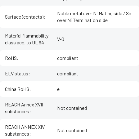
Noble metal over Ni Mating side / Sn
Surface (contacts)
:
over Ni Termination side
Material flammability
V-0
class acc. to UL 94
:
RoHS
:
compliant
ELV status
:
compliant
China RoHS
:
e
REACH Annex XVII
Not contained
substances
:
REACH ANNEX XIV
Not contained
substances
: