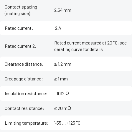
Contact spacing
2.54 mm
(mating side)
:
Rated current
:
‌ 2 A
Rated current measured at 20 °C, see
Rated current 2
:
derating curve for details
Clearance distance
:
≥ 1.2 mm
Creepage distance
:
≥ 1 mm
Insulation resistance
:
_1012 Ω
Contact resistance
:
≤ 20 mΩ
Limiting temperature
:
'-55 ... +125 °C