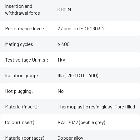
Insertion and
≤ 60 N
withdrawal force
:
Performance level
:
2 / acc. to IEC 60603-2
Mating cycles
:
≥ 400
Test voltage Ur.m.s.
:
1 kV
Isolation group
:
IIIa (175 ≤ CTI _ 400)
Hot plugging
:
No
Material (insert)
:
Thermoplastic resin, glass-fibre filled
Colour (insert)
:
RAL 7032 (pebble grey)
Material (contacts)
:
Copper alloy