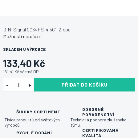
DIN-Signal C064FS-4,5C1-2-cod
Možnosti doručení
SKLADEM U VÝROBCE
133,40 Kč
161,41 Kč včetně DPH
PŘIDAT DO KOŠÍKU
ODBORNÉ
ŠIROKÝ SORTIMENT
PORADENSTVÍ
Tisíce produktů od světových
Technická podpora zkušeného
výrobců.
týmu.
CERTIFIKOVANÁ
RYCHLÉ DODÁNÍ
KVALITA