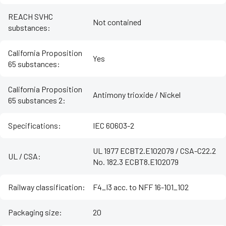
REACH SVHC
Not contained
substances
:
California Proposition
Yes
65 substances
:
California Proposition
Antimony trioxide / Nickel
65 substances 2
:
Specifications
:
IEC 60603-2
UL 1977 ECBT2.E102079 / CSA-C22.2
UL / CSA
:
No. 182.3 ECBT8.E102079
Railway classification
:
F4_I3 acc. to NFF 16-101_102
Packaging size
:
20