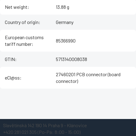
Net weight
:
13.88 g
Country of origin
:
Germany
European customs
85366990
tariff number
:
GTIN
:
5713140008038
27460201 PCB connector (board
eCl@ss
:
connector)
Z
Slavětínská 142
190 14 Praha 9 - Klánovice
á
+420 281 021 305
(Po-Pá: 8:00 - 15:00)
p