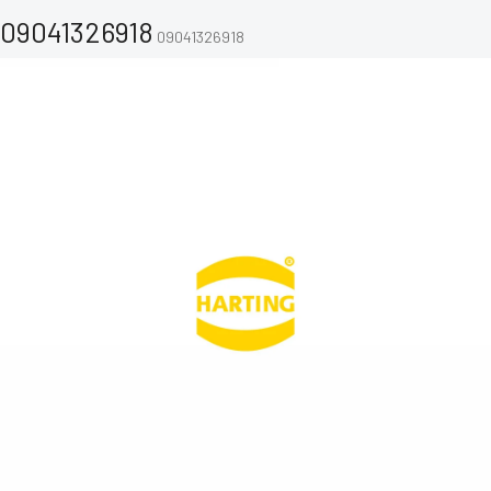
09041326918
09041326918