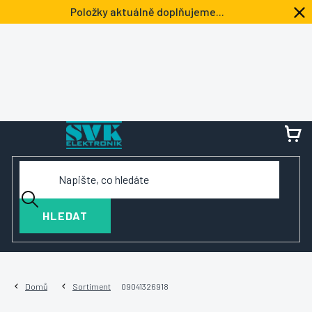
Přejít
Položky aktuálně doplňujeme...
na
obsah
NÁ
KOŠ
HLEDAT
Domů
Sortiment
09041326918