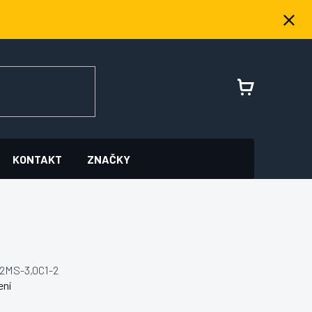
NÁKUPNÍ
KOŠÍK
KONTAKT
ZNAČKY
2MS-3,0C1-2
ení