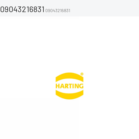
09043216831
09043216831