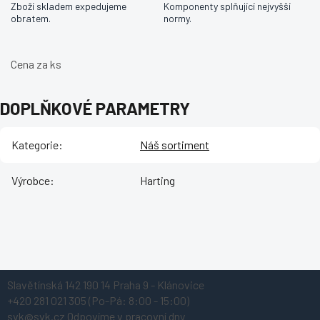
Zboží skladem expedujeme
Komponenty splňující nejvyšší
obratem.
normy.
Cena za ks
DOPLŇKOVÉ PARAMETRY
Kategorie
:
Náš sortiment
Výrobce
:
Harting
Z
Slavětínská 142
190 14 Praha 9 - Klánovice
á
+420 281 021 305
(Po-Pá: 8:00 - 15:00)
p
svk@svk.cz
Odpovíme v pracovní dny