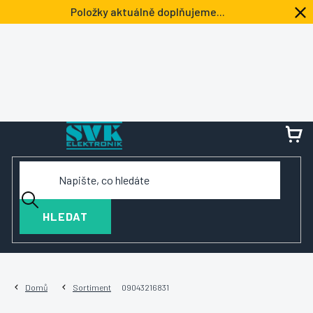
Přejít
Položky aktuálně doplňujeme...
na
obsah
NÁ
KOŠ
HLEDAT
Domů
Sortiment
09043216831