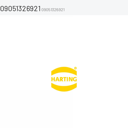
09051326921
09051326921