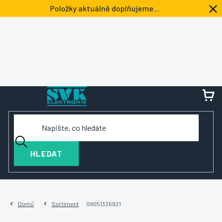
Přejít
Položky aktuálně doplňujeme...
na
obsah
NÁ
KOŠ
HLEDAT
Domů
Sortiment
09051326921