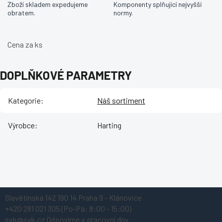
Zboží skladem expedujeme
Komponenty splňující nejvyšší
obratem.
normy.
Cena za ks
DOPLŇKOVÉ PARAMETRY
Kategorie
:
Náš sortiment
Výrobce
:
Harting
Z
Slavětínská 142
190 14 Praha 9 - Klánovice
á
+420 281 021 305
(Po-Pá: 8:00 - 15:00)
p
svk@svk.cz
Odpovíme v pracovní dny