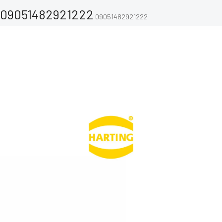
09051482921222
09051482921222