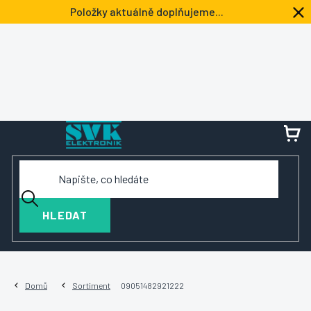
Přejít
Položky aktuálně doplňujeme...
na
obsah
NÁ
KOŠ
HLEDAT
Domů
Sortiment
09051482921222