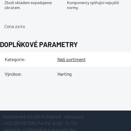
Zboží skladem expedujeme
Komponenty splňující nejvyšší
obratem.
normy.
Cena za ks
DOPLŇKOVÉ PARAMETRY
Kategorie
:
Náš sortiment
Výrobce
:
Harting
Z
Slavětínská 142
190 14 Praha 9 - Klánovice
á
+420 281 021 305
(Po-Pá: 8:00 - 15:00)
p
svk@svk.cz
Odpovíme v pracovní dny