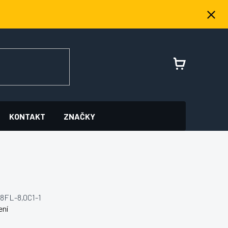
NÁKUPNÍ
KOŠÍK
KONTAKT
ZNAČKY
8FL-8,0C1-1
ení