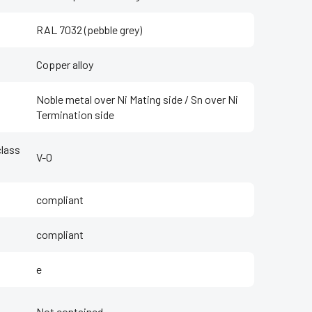
RAL 7032 (pebble grey)
Copper alloy
Noble metal over Ni Mating side / Sn over Ni
Termination side
class
V-0
compliant
compliant
e
Not contained