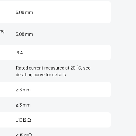
5.08 mm
ing
5.08 mm
‌ 6 A
Rated current measured at 20 °C, see
derating curve for details
≥ 3 mm
≥ 3 mm
_1012 Ω
≤ 15 mΩ