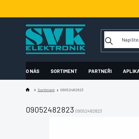
Přejít
na
obsah
O NÁS
SORTIMENT
PARTNEŘI
APLIK
Sortiment
09052482823
09052482823
09052482823