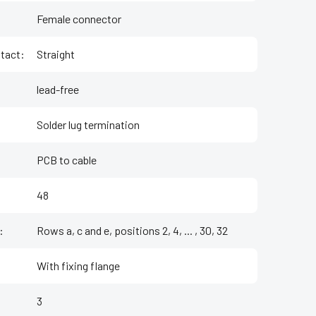
Female connector
ntact
:
Straight
lead-free
Solder lug termination
PCB to cable
48
:
Rows a, c and e, positions 2, 4, ... , 30, 32
With fixing flange
3