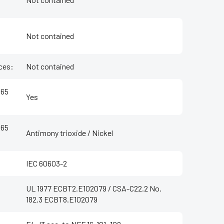
Not contained
ces
:
Not contained
 65
Yes
 65
Antimony trioxide / Nickel
IEC 60603-2
UL 1977 ECBT2.E102079 / CSA-C22.2 No.
182.3 ECBT8.E102079