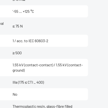
'-55 ... +125 °C
wal
≤ 75 N
1 / acc. to IEC 60603-2
≥ 500
1.55 kV (contact-contact) / 1.55 kV (contact-
ground)
IIIa (175 ≤ CTI _ 400)
No
Thermoplastic resin, glass-fibre filled