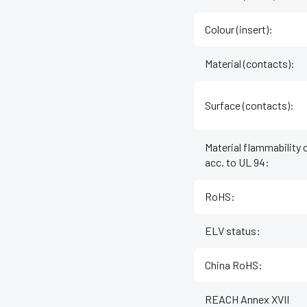
Colour (insert)
:
Material (contacts)
:
Surface (contacts)
:
Material flammability 
acc. to UL 94
:
RoHS
:
ELV status
:
China RoHS
:
REACH Annex XVII