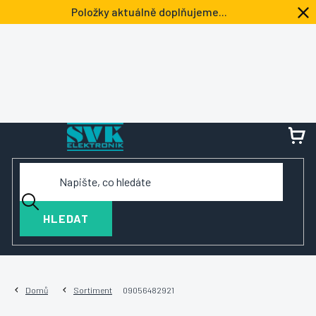
Přejít
Položky aktuálně doplňujeme...
na
obsah
NÁ
KOŠ
HLEDAT
Domů
Sortiment
09056482921