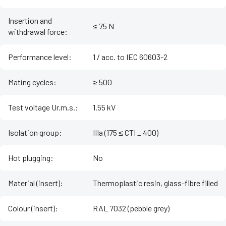
Insertion and
≤ 75 N
withdrawal force
:
Performance level
:
1 / acc. to IEC 60603-2
Mating cycles
:
≥ 500
Test voltage Ur.m.s.
:
1.55 kV
Isolation group
:
IIIa (175 ≤ CTI _ 400)
Hot plugging
:
No
Material (insert)
:
Thermoplastic resin, glass-fibre filled
Colour (insert)
:
RAL 7032 (pebble grey)