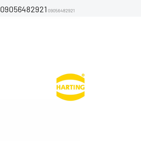
09056482921
09056482921