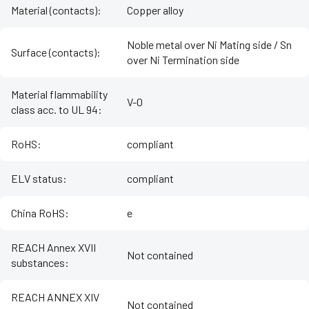
Material (contacts)
:
Copper alloy
Noble metal over Ni Mating side / Sn
Surface (contacts)
:
over Ni Termination side
Material flammability
V-0
class acc. to UL 94
:
RoHS
:
compliant
ELV status
:
compliant
China RoHS
:
e
REACH Annex XVII
Not contained
substances
:
REACH ANNEX XIV
Not contained