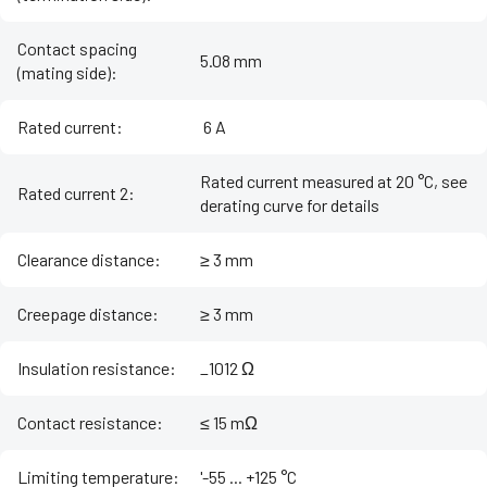
Contact spacing
5.08 mm
(mating side)
:
Rated current
:
‌ 6 A
Rated current measured at 20 °C, see
Rated current 2
:
derating curve for details
Clearance distance
:
≥ 3 mm
Creepage distance
:
≥ 3 mm
Insulation resistance
:
_1012 Ω
Contact resistance
:
≤ 15 mΩ
Limiting temperature
:
'-55 ... +125 °C