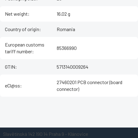
Net weight
:
16.02 g
Country of origin
:
Romania
European customs
85366990
tariff number
:
GTIN
:
5713140009264
27460201 PCB connector (board
eCl@ss
:
connector)
Z
Slavětínská 142
190 14 Praha 9 - Klánovice
á