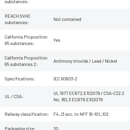
substances
:
REACH SVHC
Not contained
substances
:
California Proposition
Yes
65 substances
:
California Proposition
Antimony trioxide / Lead / Nickel
65 substances 2
:
Specifications
:
IEC 60603-2
UL 1977 ECBT2.E102079 / CSA-C22.2
UL / CSA
:
No. 182.3 ECBT8.E102079
Railway classification
:
F4_I3 acc. to NFF 16-101_102
Packaging size
:
20