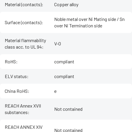
Material (contacts)
:
Copper alloy
Noble metal over Ni Mating side / Sn
Surface (contacts)
:
over Ni Termination side
Material flammability
V-0
class acc. to UL 94
:
RoHS
:
compliant
ELV status
:
compliant
China RoHS
:
e
REACH Annex XVII
Not contained
substances
:
REACH ANNEX XIV
Not contained