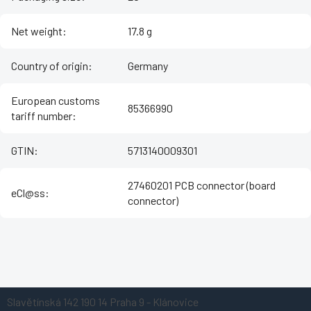
Net weight
:
17.8 g
Country of origin
:
Germany
European customs
85366990
tariff number
:
GTIN
:
5713140009301
27460201 PCB connector (board
eCl@ss
:
connector)
Z
Slavětínská 142
190 14 Praha 9 - Klánovice
á