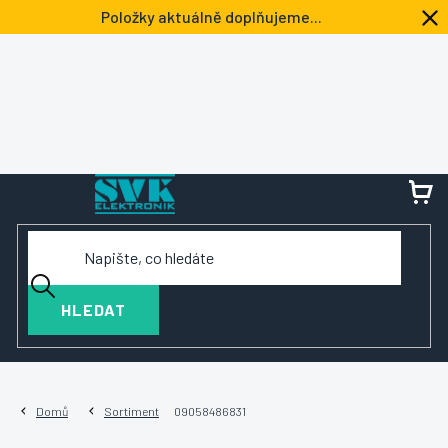
Přejít
Položky aktuálně doplňujeme...
na
obsah
NÁ
KOŠ
HLEDAT
Domů
Sortiment
09058486831