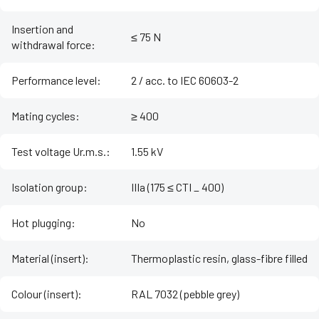
Insertion and
≤ 75 N
withdrawal force
:
Performance level
:
2 / acc. to IEC 60603-2
Mating cycles
:
≥ 400
Test voltage Ur.m.s.
:
1.55 kV
Isolation group
:
IIIa (175 ≤ CTI _ 400)
Hot plugging
:
No
Material (insert)
:
Thermoplastic resin, glass-fibre filled
Colour (insert)
:
RAL 7032 (pebble grey)