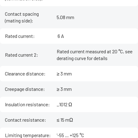
Contact spacing
5.08 mm
(mating side)
:
Rated current
:
‌ 6 A
Rated current measured at 20 °C, see
Rated current 2
:
derating curve for details
Clearance distance
:
≥ 3 mm
Creepage distance
:
≥ 3 mm
Insulation resistance
:
_1012 Ω
Contact resistance
:
≤ 15 mΩ
Limiting temperature
:
'-55 ... +125 °C