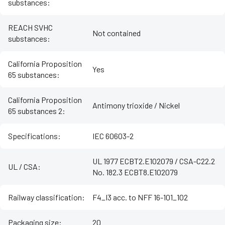
substances
:
REACH SVHC
Not contained
substances
:
California Proposition
Yes
65 substances
:
California Proposition
Antimony trioxide / Nickel
65 substances 2
:
Specifications
:
IEC 60603-2
UL 1977 ECBT2.E102079 / CSA-C22.2
UL / CSA
:
No. 182.3 ECBT8.E102079
Railway classification
:
F4_I3 acc. to NFF 16-101_102
Packaging size
:
20