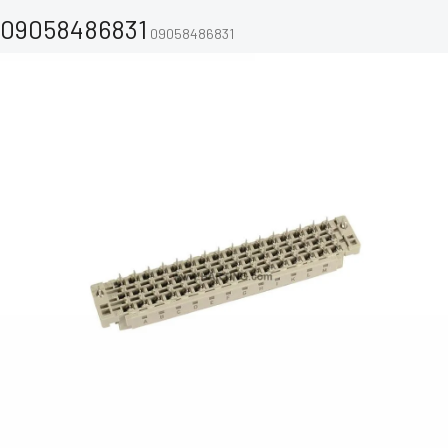
09058486831
09058486831