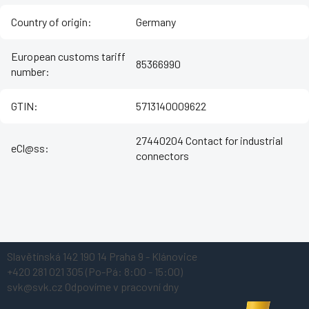
Country of origin
:
Germany
European customs tariff
85366990
number
:
GTIN
:
5713140009622
27440204 Contact for industrial
eCl@ss
:
connectors
Z
Slavětínská 142
190 14 Praha 9 - Klánovice
á
+420 281 021 305
(Po-Pá: 8:00 - 15:00)
p
svk@svk.cz
Odpovíme v pracovní dny
a