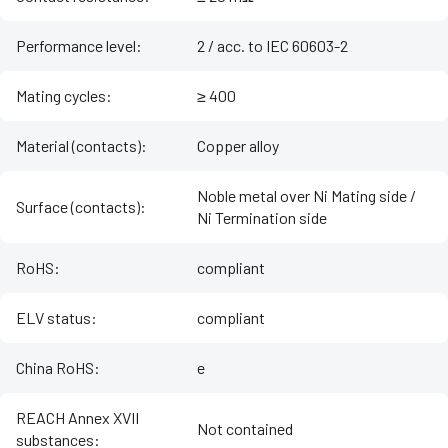
Performance level
:
2 / acc. to IEC 60603-2
Mating cycles
:
≥ 400
Material (contacts)
:
Copper alloy
Noble metal over Ni Mating side /
Surface (contacts)
:
Ni Termination side
RoHS
:
compliant
ELV status
:
compliant
China RoHS
:
e
REACH Annex XVII
Not contained
substances
: