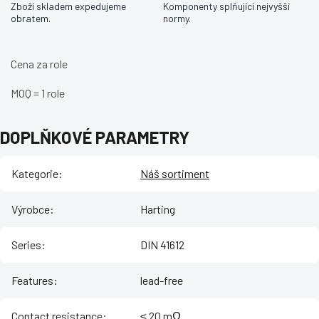
Zboží skladem expedujeme
Komponenty splňující nejvyšší
obratem.
normy.
Cena za role
MOQ = 1 role
DOPLŇKOVÉ PARAMETRY
Kategorie
:
Náš sortiment
Výrobce
:
Harting
Series
:
DIN 41612
Features
:
lead-free
Contact resistance
:
≤ 20 mΩ