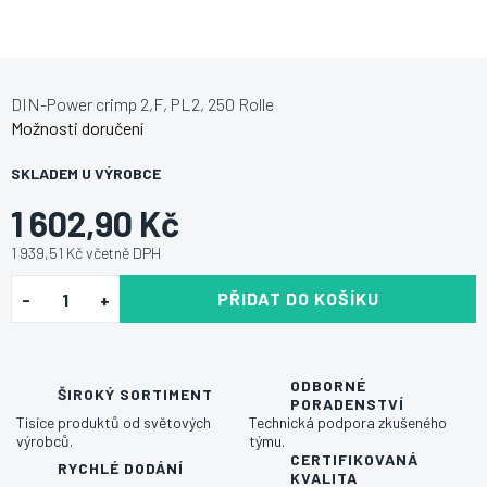
DIN-Power crimp 2,F, PL2, 250 Rolle
Možnosti doručení
SKLADEM U VÝROBCE
1 602,90 Kč
1 939,51 Kč včetně DPH
PŘIDAT DO KOŠÍKU
ODBORNÉ
ŠIROKÝ SORTIMENT
PORADENSTVÍ
Tisíce produktů od světových
Technická podpora zkušeného
výrobců.
týmu.
CERTIFIKOVANÁ
RYCHLÉ DODÁNÍ
KVALITA