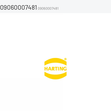
09060007481
09060007481