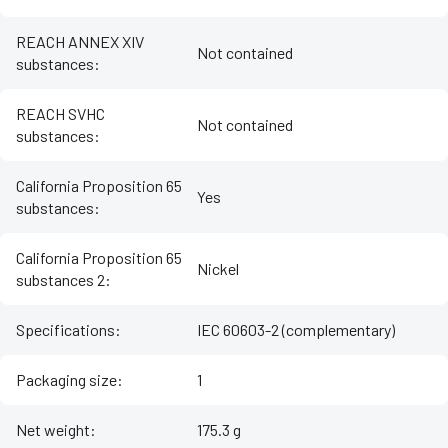
REACH ANNEX XIV
Not contained
substances
:
REACH SVHC
Not contained
substances
:
California Proposition 65
Yes
substances
:
California Proposition 65
Nickel
substances 2
:
Specifications
:
IEC 60603-2 (complementary)
Packaging size
:
1
Net weight
:
175.3 g