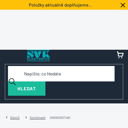
Přejít
Položky aktuálně doplňujeme...
na
obsah
NÁ
KOŠ
HLEDAT
Domů
Sortiment
09060007481