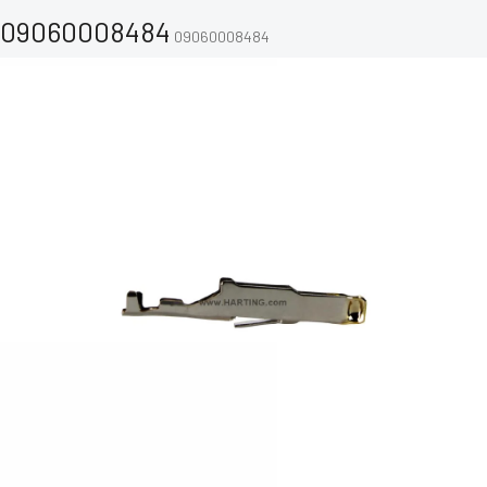
09060008484
09060008484