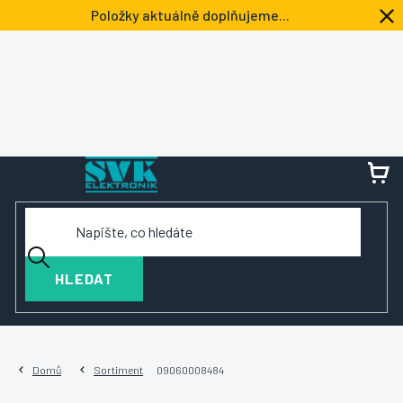
Přejít
Položky aktuálně doplňujeme...
na
obsah
NÁ
KOŠ
HLEDAT
Domů
Sortiment
09060008484