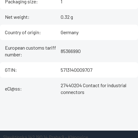
Packaging size
:
1
Net weight
:
0.32 g
Country of origin
:
Germany
European customs tariff
85366990
number
:
GTIN
:
5713140009707
27440204 Contact for industrial
eCl@ss
:
connectors
Z
Slavětínská 142
190 14 Praha 9 - Klánovice