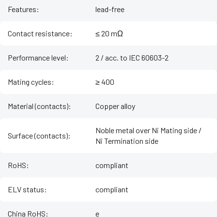
Features
:
lead-free
Contact resistance
:
≤ 20 mΩ
Performance level
:
2 / acc. to IEC 60603-2
Mating cycles
:
≥ 400
Material (contacts)
:
Copper alloy
Noble metal over Ni Mating side /
Surface (contacts)
:
Ni Termination side
RoHS
:
compliant
ELV status
:
compliant
China RoHS
:
e