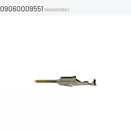
09060009551
09060009551