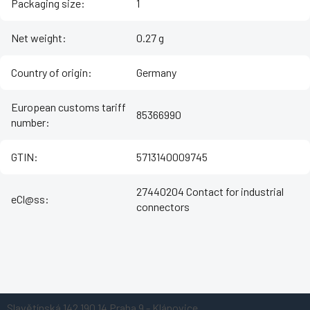
Packaging size
:
1
Net weight
:
0.27 g
Country of origin
:
Germany
European customs tariff
85366990
number
:
GTIN
:
5713140009745
27440204 Contact for industrial
eCl@ss
:
connectors
Z
Slavětínská 142
190 14 Praha 9 - Klánovice