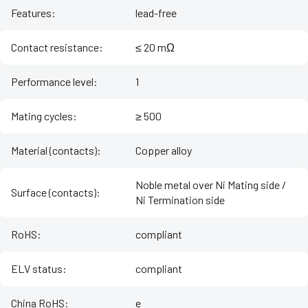
Features
:
lead-free
Contact resistance
:
≤ 20 mΩ
Performance level
:
1
Mating cycles
:
≥ 500
Material (contacts)
:
Copper alloy
Noble metal over Ni Mating side /
Surface (contacts)
:
Ni Termination side
RoHS
:
compliant
ELV status
:
compliant
China RoHS
:
e