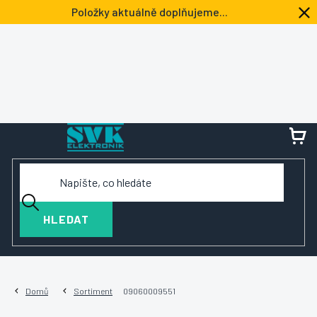
Přejít
Položky aktuálně doplňujeme...
na
obsah
NÁ
KOŠ
HLEDAT
Domů
Sortiment
09060009551