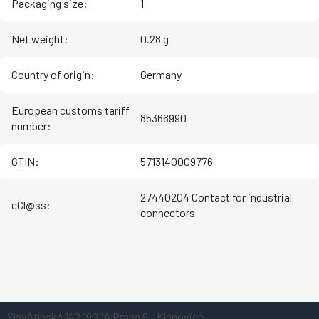
Packaging size
:
1
Net weight
:
0.28 g
Country of origin
:
Germany
European customs tariff
85366990
number
:
GTIN
:
5713140009776
27440204 Contact for industrial
eCl@ss
:
connectors
Z
Slavětínská 142
190 14 Praha 9 - Klánovice