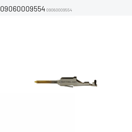
09060009554
09060009554