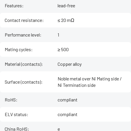
Features
:
lead-free
Contact resistance
:
≤ 20 mΩ
Performance level
:
1
Mating cycles
:
≥ 500
Material (contacts)
:
Copper alloy
Noble metal over Ni Mating side /
Surface (contacts)
:
Ni Termination side
RoHS
:
compliant
ELV status
:
compliant
China RoHS
:
e