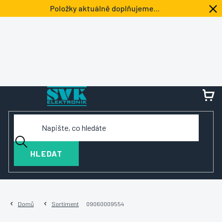
Přejít
Položky aktuálně doplňujeme...
na
obsah
NÁ
KOŠ
HLEDAT
Domů
Sortiment
09060009554