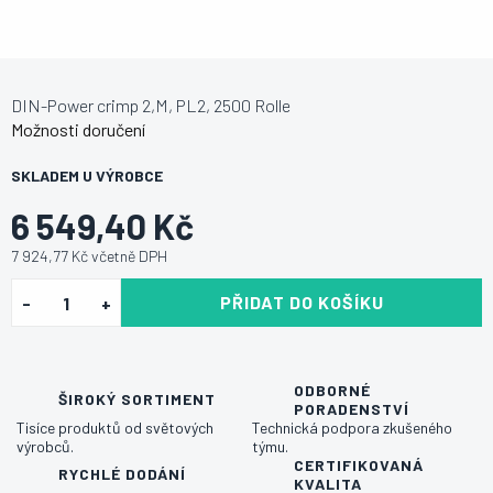
DIN-Power crimp 2,M, PL2, 2500 Rolle
Možnosti doručení
SKLADEM U VÝROBCE
6 549,40 Kč
7 924,77 Kč včetně DPH
PŘIDAT DO KOŠÍKU
ODBORNÉ
ŠIROKÝ SORTIMENT
PORADENSTVÍ
Tisíce produktů od světových
Technická podpora zkušeného
výrobců.
týmu.
CERTIFIKOVANÁ
RYCHLÉ DODÁNÍ
KVALITA