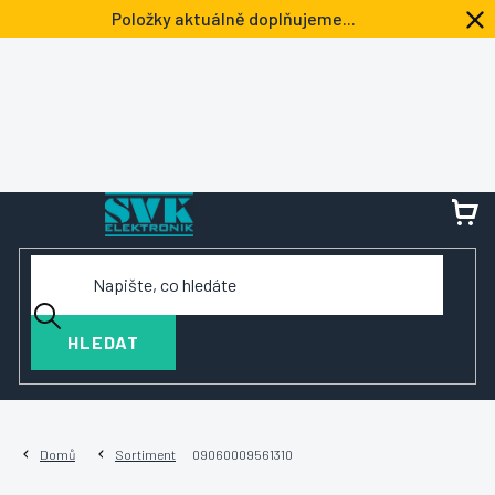
Přejít
Položky aktuálně doplňujeme...
na
obsah
NÁ
KOŠ
HLEDAT
Domů
Sortiment
09060009561310