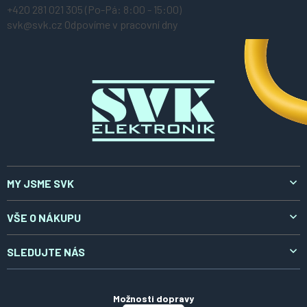
á
+420 281 021 305
(Po-Pá: 8:00 - 15:00)
p
svk@svk.cz
Odpovíme v pracovní dny
a
t
í
MY JSME SVK
O nás
VŠE O NÁKUPU
Aktuality
Doprava a platba
SLEDUJTE NÁS
Kontakty
Reklamace a vrácení
LinkedIn
Certifikáty
Obchodní podmínky
Možnosti dopravy