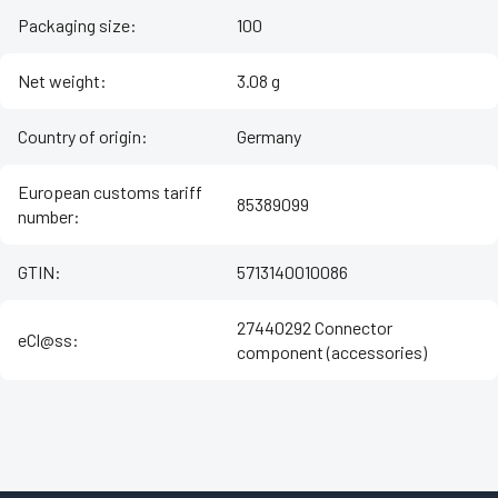
Packaging size
:
100
Net weight
:
3.08 g
Country of origin
:
Germany
European customs tariff
85389099
number
:
GTIN
:
5713140010086
27440292 Connector
eCl@ss
:
component (accessories)