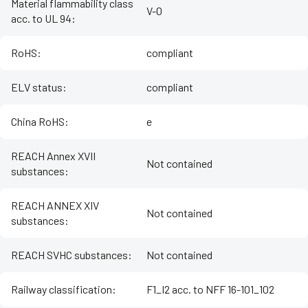
Material flammability class
V-0
acc. to UL 94
:
RoHS
:
compliant
ELV status
:
compliant
China RoHS
:
e
REACH Annex XVII
Not contained
substances
:
REACH ANNEX XIV
Not contained
substances
:
REACH SVHC substances
:
Not contained
Railway classification
:
F1_I2 acc. to NFF 16-101_102