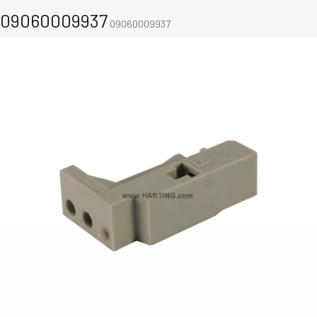
09060009937
09060009937