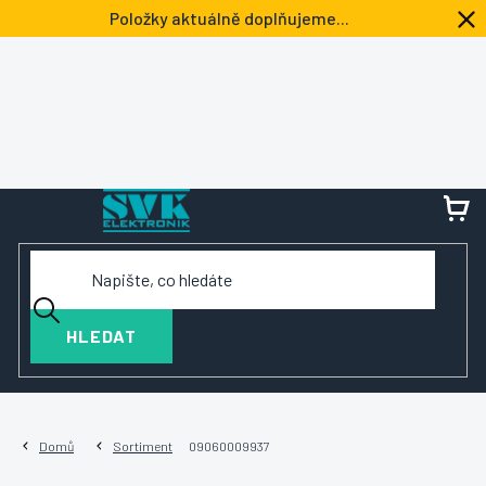
Přejít
Položky aktuálně doplňujeme...
na
obsah
NÁ
KOŠ
HLEDAT
Domů
Sortiment
09060009937