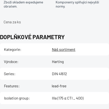
Zboží skladem expedujeme
Komponenty splňující nejvyšší
obratem.
normy.
Cena za ks
DOPLŇKOVÉ PARAMETRY
Kategorie
:
Náš sortiment
Výrobce
:
Harting
Series
:
DIN 41612
Features
:
lead-free
Isolation group
:
IIIa (175 ≤ CTI _ 400)