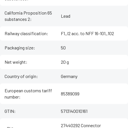
California Proposition 65
Lead
substances 2
:
Railway classification
:
F1_I2 acc. to NFF 16-101_102
Packaging size
:
50
Net weight
:
20 g
Country of origin
:
Germany
European customs tariff
85389099
number
:
GTIN
:
5713140010161
27440292 Connector