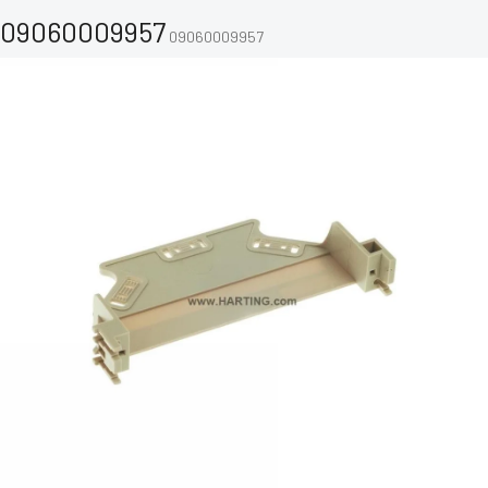
09060009957
09060009957