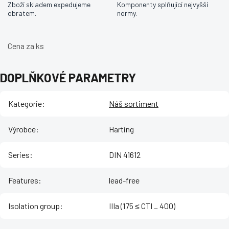
Zboží skladem expedujeme
Komponenty splňující nejvyšší
obratem.
normy.
Cena za ks
DOPLŇKOVÉ PARAMETRY
Kategorie
:
Náš sortiment
Výrobce
:
Harting
Series
:
DIN 41612
Features
:
lead-free
Isolation group
:
IIIa (175 ≤ CTI _ 400)