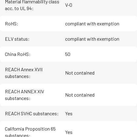
Material flammability class
V-0
acc. to UL 94
:
RoHS
:
compliant with exemption
ELV status
:
compliant with exemption
China RoHS
:
50
REACH Annex XVII
Not contained
substances
:
REACH ANNEX XIV
Not contained
substances
:
REACH SVHC substances
:
Yes
California Proposition 65
Yes
substances
: