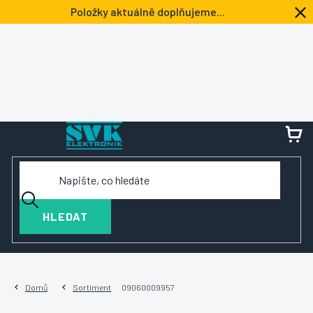
Přejít
Položky aktuálně doplňujeme...
na
obsah
NÁ
KOŠ
HLEDAT
Domů
Sortiment
09060009957