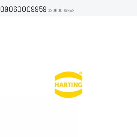
09060009959
09060009959