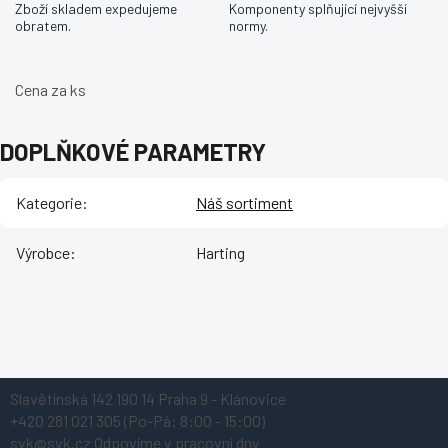
Zboží skladem expedujeme
Komponenty splňující nejvyšší
obratem.
normy.
Cena za ks
DOPLŇKOVÉ PARAMETRY
Kategorie
:
Náš sortiment
Výrobce
:
Harting
Z
Slavětínská 142
190 14 Praha 9 - Klánovice
á
+420 281 021 305
(Po-Pá: 8:00 - 15:00)
p
svk@svk.cz
Odpovíme v pracovní dny