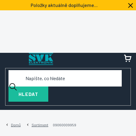
Přejít
Položky aktuálně doplňujeme...
na
obsah
NÁ
KOŠ
HLEDAT
Domů
Sortiment
09060009959