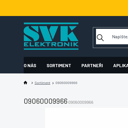
Přejít
na
obsah
O NÁS
SORTIMENT
PARTNEŘI
APLIK
Sortiment
09060009966
09060009966
09060009966