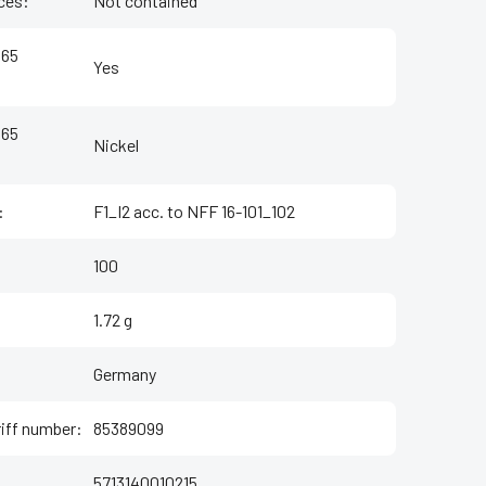
ces
:
Not contained
 65
Yes
 65
Nickel
:
F1_I2 acc. to NFF 16-101_102
100
1.72 g
Germany
iff number
:
85389099
5713140010215