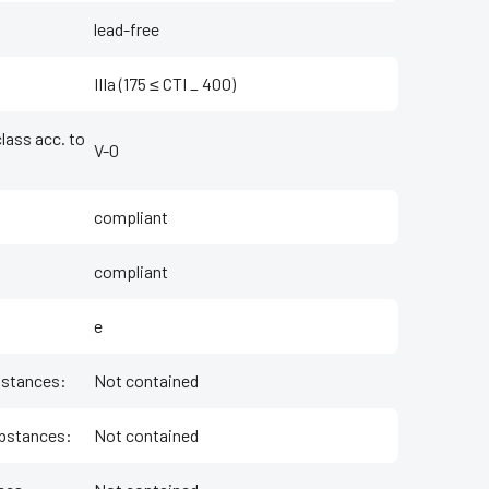
lead-free
IIIa (175 ≤ CTI _ 400)
class acc. to
V-0
compliant
compliant
e
bstances
:
Not contained
bstances
:
Not contained