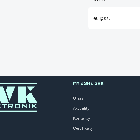
eCl@ss
:
MY JSME SVK
O nás
Aktuality
Kontakty
Certifikáty