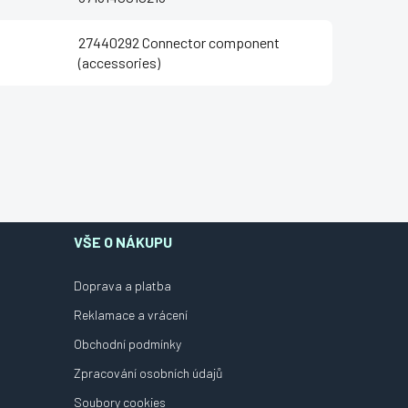
27440292 Connector component
(accessories)
VŠE O NÁKUPU
Doprava a platba
Reklamace a vrácení
Obchodní podmínky
Zpracování osobních údajů
Soubory cookies