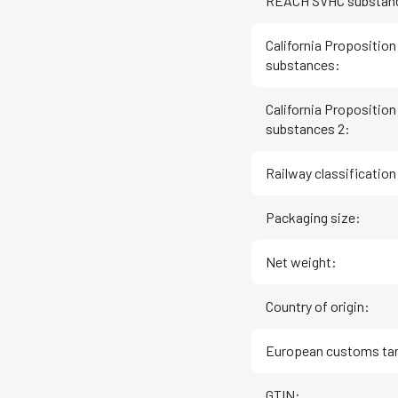
REACH SVHC substan
California Proposition
substances
:
California Proposition
substances 2
:
Railway classification
Packaging size
:
Net weight
:
Country of origin
:
European customs tar
GTIN
: