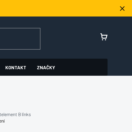
NÁKUPNÍ
KOŠÍK
KONTAKT
ZNAČKY
element B links
ení