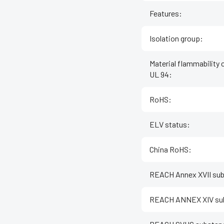
Features
:
Isolation group
:
Material flammability 
UL 94
:
RoHS
:
ELV status
:
China RoHS
:
REACH Annex XVII su
REACH ANNEX XIV su