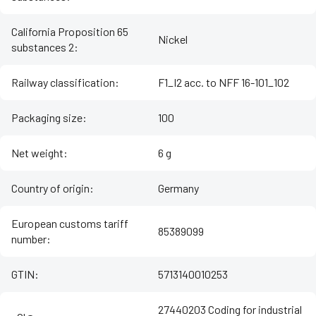
California Proposition 65
Nickel
substances 2
:
Railway classification
:
F1_I2 acc. to NFF 16-101_102
Packaging size
:
100
Net weight
:
6 g
Country of origin
:
Germany
European customs tariff
85389099
number
:
GTIN
:
5713140010253
27440203 Coding for industrial