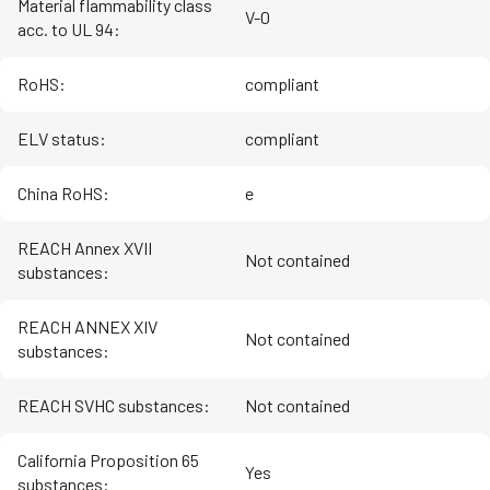
Material flammability class
V-0
acc. to UL 94
:
RoHS
:
compliant
ELV status
:
compliant
China RoHS
:
e
REACH Annex XVII
Not contained
substances
:
REACH ANNEX XIV
Not contained
substances
:
REACH SVHC substances
:
Not contained
California Proposition 65
Yes
substances
: