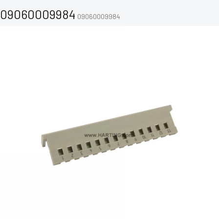
09060009984
09060009984