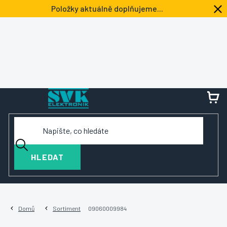
Přejít
Položky aktuálně doplňujeme...
na
obsah
NÁ
KOŠ
HLEDAT
Domů
Sortiment
09060009984