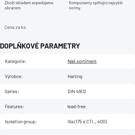
Zboží skladem expedujeme
Komponenty splňující nejvyšší
obratem.
normy.
Cena za ks
DOPLŇKOVÉ PARAMETRY
Kategorie
:
Náš sortiment
Výrobce
:
Harting
Series
:
DIN 41612
Features
:
lead-free
Isolation group
:
IIIa (175 ≤ CTI _ 400)