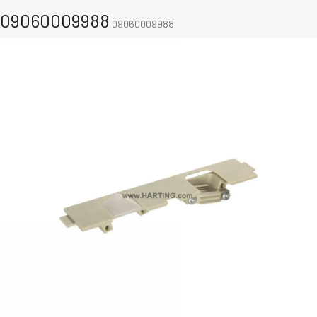
09060009988
09060009988