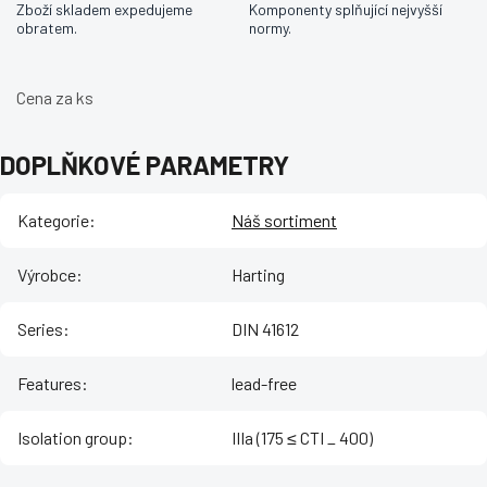
Zboží skladem expedujeme
Komponenty splňující nejvyšší
obratem.
normy.
Cena za ks
DOPLŇKOVÉ PARAMETRY
Kategorie
:
Náš sortiment
Výrobce
:
Harting
Series
:
DIN 41612
Features
:
lead-free
Isolation group
:
IIIa (175 ≤ CTI _ 400)