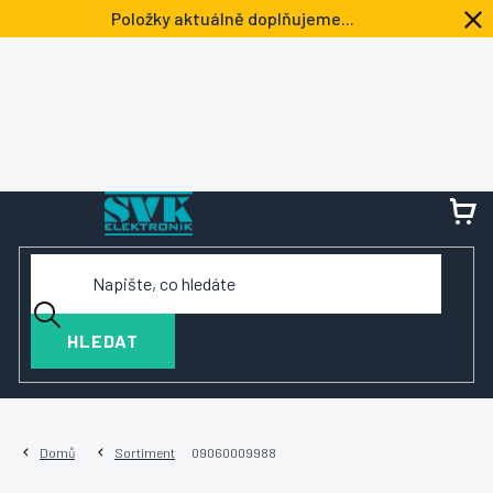
Přejít
Položky aktuálně doplňujeme...
na
obsah
NÁ
KOŠ
HLEDAT
Domů
Sortiment
09060009988