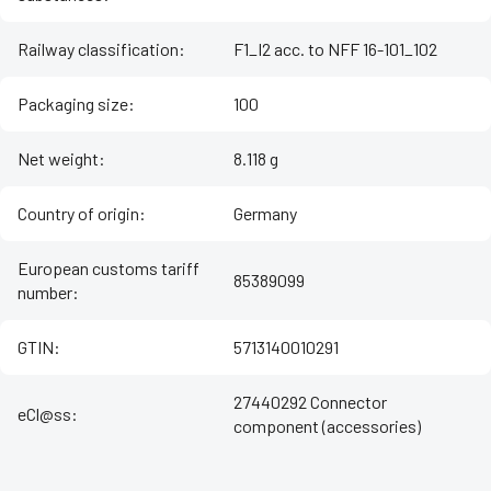
Railway classification
:
F1_I2 acc. to NFF 16-101_102
Packaging size
:
100
Net weight
:
8.118 g
Country of origin
:
Germany
European customs tariff
85389099
number
:
GTIN
:
5713140010291
27440292 Connector
eCl@ss
:
component (accessories)