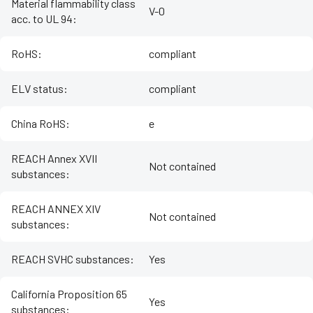
Material flammability class
V-0
acc. to UL 94
:
RoHS
:
compliant
ELV status
:
compliant
China RoHS
:
e
REACH Annex XVII
Not contained
substances
:
REACH ANNEX XIV
Not contained
substances
:
REACH SVHC substances
:
Yes
California Proposition 65
Yes
substances
: