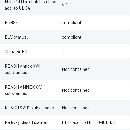
Material flammability class
V-0
acc. to UL 94
:
RoHS
:
compliant
ELV status
:
compliant
China RoHS
:
e
REACH Annex XVII
Not contained
substances
:
REACH ANNEX XIV
Not contained
substances
:
REACH SVHC substances
:
Not contained
Railway classification
:
F1_I2 acc. to NFF 16-101_102