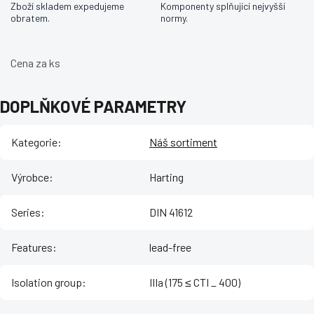
Zboží skladem expedujeme
Komponenty splňující nejvyšší
obratem.
normy.
Cena za ks
DOPLŇKOVÉ PARAMETRY
Kategorie
:
Náš sortiment
Výrobce
:
Harting
Series
:
DIN 41612
Features
:
lead-free
Isolation group
:
IIIa (175 ≤ CTI _ 400)