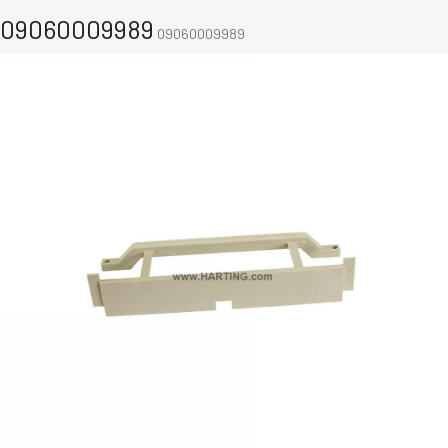
09060009989
09060009989