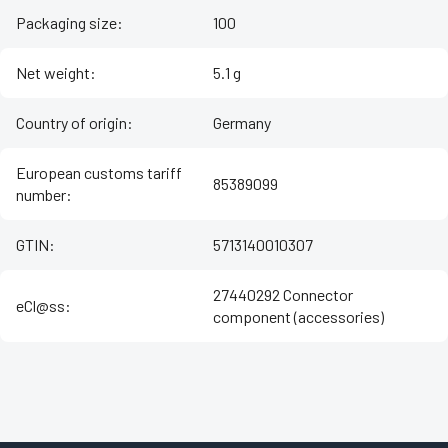
Packaging size
:
100
Net weight
:
5.1 g
Country of origin
:
Germany
European customs tariff
85389099
number
:
GTIN
:
5713140010307
27440292 Connector
eCl@ss
:
component (accessories)