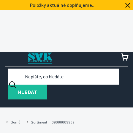
Přejít
Položky aktuálně doplňujeme...
na
obsah
NÁ
KOŠ
HLEDAT
Domů
Sortiment
09060009989