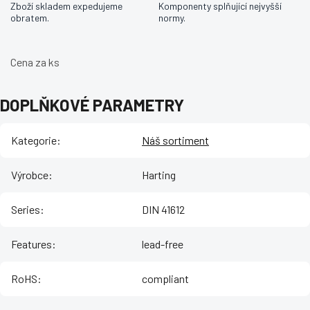
Zboží skladem expedujeme
Komponenty splňující nejvyšší
obratem.
normy.
Cena za ks
DOPLŇKOVÉ PARAMETRY
Kategorie
:
Náš sortiment
Výrobce
:
Harting
Series
:
DIN 41612
Features
:
lead-free
RoHS
:
compliant