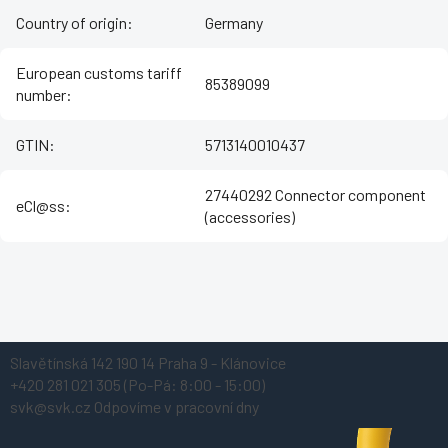
Country of origin
:
Germany
European customs tariff
85389099
number
:
GTIN
:
5713140010437
27440292 Connector component
eCl@ss
:
(accessories)
Z
Slavětínská 142
190 14 Praha 9 - Klánovice
á
+420 281 021 305
(Po-Pá: 8:00 - 15:00)
p
svk@svk.cz
Odpovíme v pracovní dny
a
t