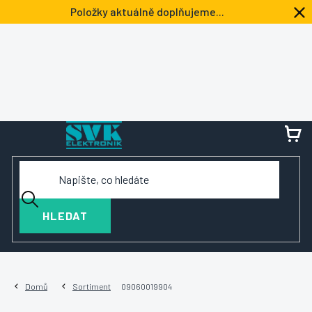
Přejít
Položky aktuálně doplňujeme...
na
obsah
NÁ
KOŠ
HLEDAT
Domů
Sortiment
09060019904