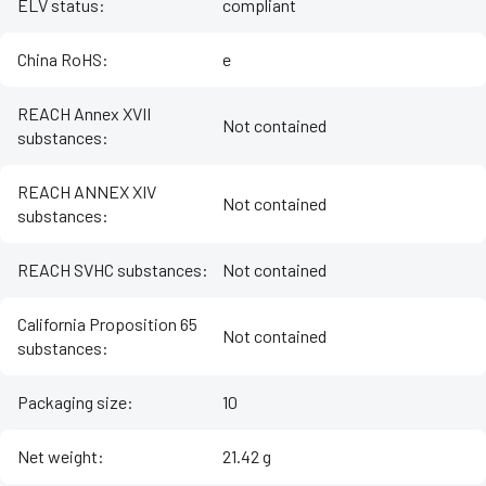
ELV status
:
compliant
China RoHS
:
e
REACH Annex XVII
Not contained
substances
:
REACH ANNEX XIV
Not contained
substances
:
REACH SVHC substances
:
Not contained
California Proposition 65
Not contained
substances
:
Packaging size
:
10
Net weight
:
21.42 g