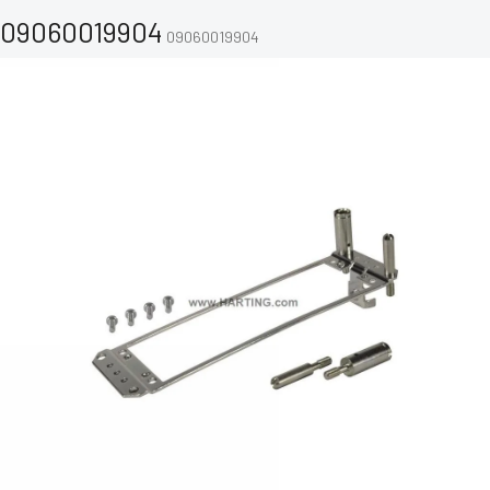
09060019904
09060019904