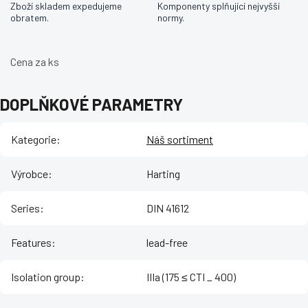
Zboží skladem expedujeme
Komponenty splňující nejvyšší
obratem.
normy.
Cena za ks
DOPLŇKOVÉ PARAMETRY
Kategorie
:
Náš sortiment
Výrobce
:
Harting
Series
:
DIN 41612
Features
:
lead-free
Isolation group
:
IIIa (175 ≤ CTI _ 400)