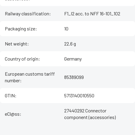
Railway classification
:
F1_I2 acc. to NFF 16-101_102
Packaging size
:
10
Net weight
:
22.6 g
Country of origin
:
Germany
European customs tariff
85389099
number
:
GTIN
:
5713140010550
27440292 Connector
eCl@ss
:
component (accessories)