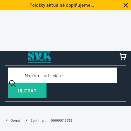
Přejít
Položky aktuálně doplňujeme...
na
obsah
NÁ
KOŠ
HLEDAT
Domů
Sortiment
09060019939