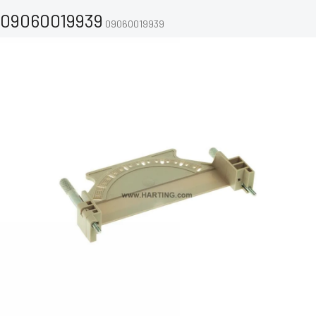
09060019939
09060019939