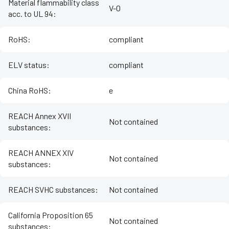
Material flammability class
V-0
acc. to UL 94
:
RoHS
:
compliant
ELV status
:
compliant
China RoHS
:
e
REACH Annex XVII
Not contained
substances
:
REACH ANNEX XIV
Not contained
substances
:
REACH SVHC substances
:
Not contained
California Proposition 65
Not contained
substances
: