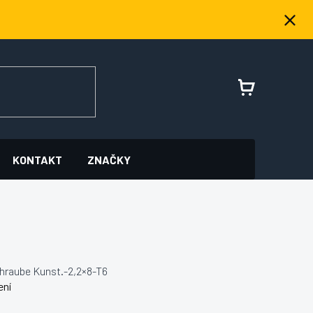
NÁKUPNÍ
KOŠÍK
KONTAKT
ZNAČKY
hraube Kunst.-2,2×8-T6
ení