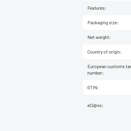
Features
:
Packaging size
:
Net weight
:
Country of origin
:
European customs tar
number
:
GTIN
:
eCl@ss
: