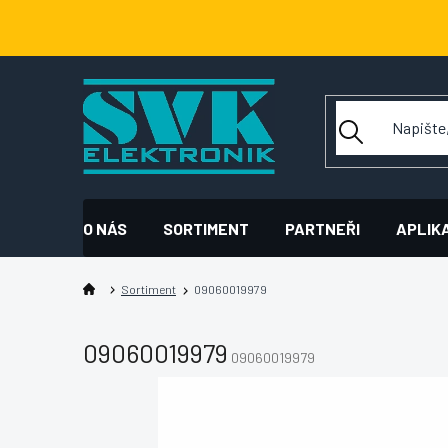
Přejít
na
obsah
O NÁS
SORTIMENT
PARTNEŘI
APLIK
Sortiment
09060019979
09060019979
09060019979