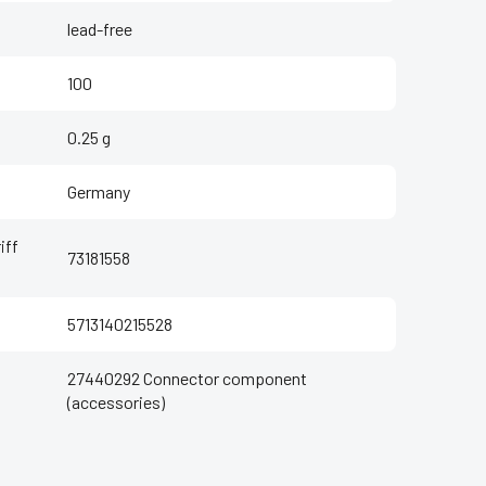
lead-free
100
0.25 g
Germany
iff
73181558
5713140215528
27440292 Connector component
(accessories)