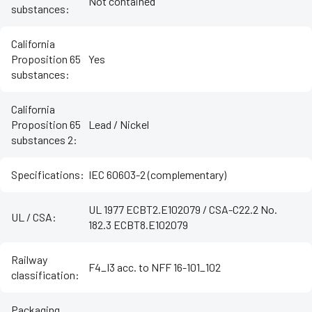
Not contained
substances
:
California
Proposition 65
Yes
substances
:
California
Proposition 65
Lead / Nickel
substances 2
:
Specifications
:
IEC 60603-2 (complementary)
UL 1977 ECBT2.E102079 / CSA-C22.2 No.
UL / CSA
:
182.3 ECBT8.E102079
Railway
F4_I3 acc. to NFF 16-101_102
classification
:
Packaging