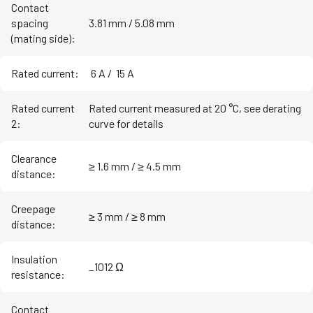
Contact
spacing
3.81 mm / 5.08 mm
(mating side)
:
Rated current
:
‌ 6 A / ‌ 15 A
Rated current
Rated current measured at 20 °C, see derating
2
:
curve for details
Clearance
≥ 1.6 mm / ≥ 4.5 mm
distance
:
Creepage
≥ 3 mm / ≥ 8 mm
distance
:
Insulation
_1012 Ω
resistance
:
Contact