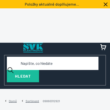
Přejít
Položky aktuálně doplňujeme...
na
obsah
NÁ
KOŠ
HLEDAT
Domů
Sortiment
09060312921