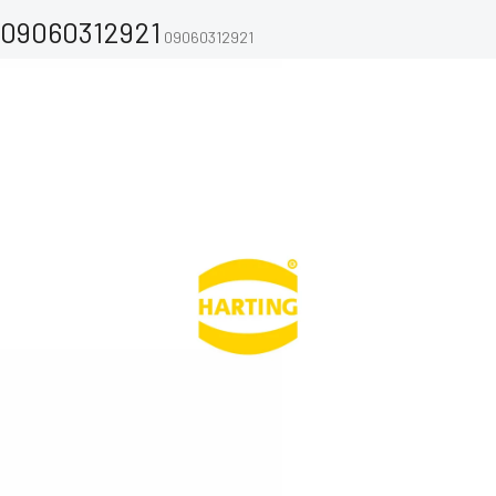
09060312921
09060312921