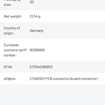
20
size
:
Net weight
:
21.54 g
Country of
Germany
origin
:
European
customs tariff
85366990
number
:
GTIN
:
5713140195653
eCl@ss
:
27460201 PCB connector (board connector)