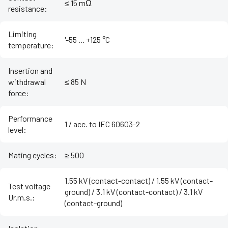
≤ 15 mΩ
resistance
:
Limiting
'-55 ... +125 °C
temperature
:
Insertion and
withdrawal
≤ 85 N
force
:
Performance
1 / acc. to IEC 60603-2
level
:
Mating cycles
:
≥ 500
1.55 kV (contact-contact) / 1.55 kV (contact-
Test voltage
ground) / 3.1 kV (contact-contact) / 3.1 kV
Ur.m.s.
:
(contact-ground)