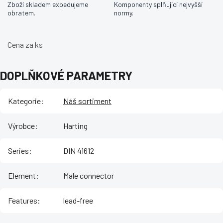
Zboží skladem expedujeme
Komponenty splňující nejvyšší
obratem.
normy.
Cena za ks
DOPLŇKOVÉ PARAMETRY
Kategorie
:
Náš sortiment
Výrobce
:
Harting
Series
:
DIN 41612
Element
:
Male connector
Features
:
lead-free