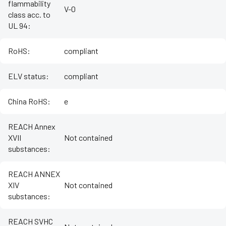
flammability
V-0
class acc. to
UL 94
:
RoHS
:
compliant
ELV status
:
compliant
China RoHS
:
e
REACH Annex
XVII
Not contained
substances
:
REACH ANNEX
XIV
Not contained
substances
:
REACH SVHC