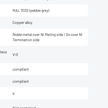
RAL 7032 (pebble grey)
Copper alloy
Noble metal over Ni Mating side / Sn over Ni
Termination side
class
V-0
compliant
compliant
e
Not contained