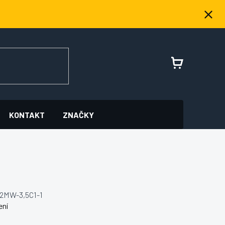
NÁKUPNÍ
KOŠÍK
KONTAKT
ZNAČKY
2MW-3,5C1-1
ení