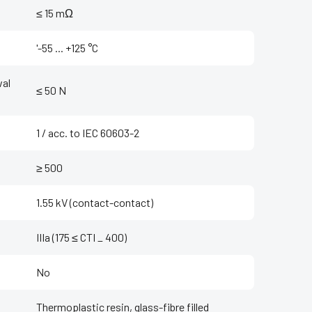
≤ 15 mΩ
'-55 ... +125 °C
wal
≤ 50 N
1 / acc. to IEC 60603-2
≥ 500
1.55 kV (contact-contact)
IIIa (175 ≤ CTI _ 400)
No
Thermoplastic resin, glass-fibre filled