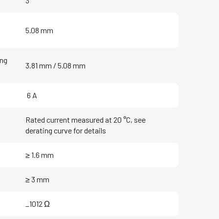
3
5.08 mm
ing
3.81 mm / 5.08 mm
‌ 6 A
Rated current measured at 20 °C, see
derating curve for details
≥ 1.6 mm
≥ 3 mm
_1012 Ω