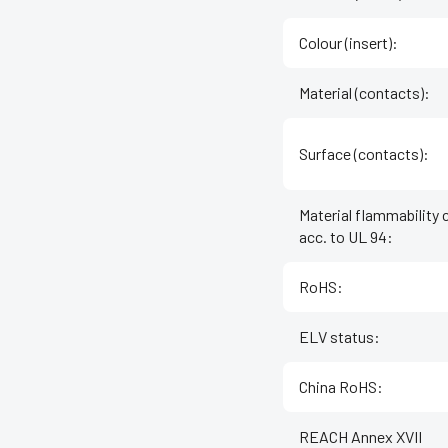
Colour (insert)
:
Material (contacts)
:
Surface (contacts)
:
Material flammability 
acc. to UL 94
:
RoHS
:
ELV status
:
China RoHS
:
REACH Annex XVII