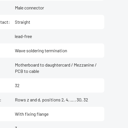
Male connector
ntact
:
Straight
lead-free
Wave soldering termination
Motherboard to daughtercard / Mezzanine /
PCB to cable
32
:
Rows z and d, positions 2, 4, ... , 30, 32
With fixing flange