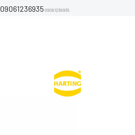
09061236935
09061236935