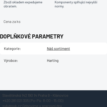
Zboží skladem expedujeme
Komponenty splňující nejvyšší
obratem.
normy.
Cena za ks
DOPLŇKOVÉ PARAMETRY
Kategorie
:
Náš sortiment
Výrobce
:
Harting
Z
Slavětínská 142
190 14 Praha 9 - Klánovice
á
+420 281 021 305
(Po-Pá: 8:00 - 15:00)
p
svk@svk.cz
Odpovíme v pracovní dny