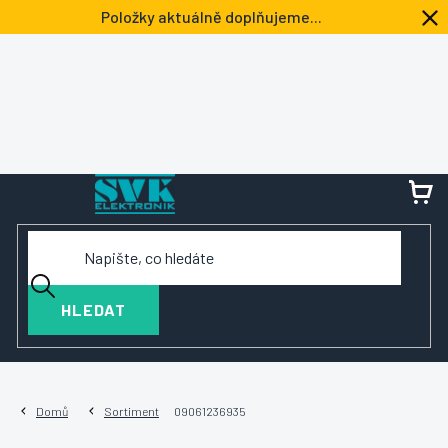
Přejít
Položky aktuálně doplňujeme...
na
obsah
NÁ
KOŠ
HLEDAT
Domů
Sortiment
09061236935