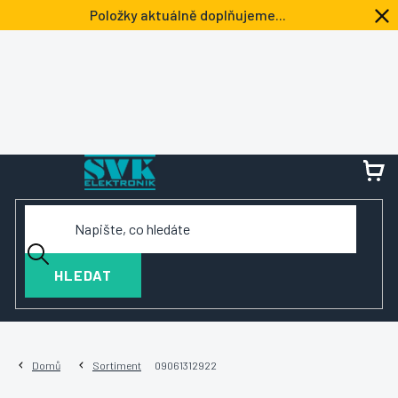
Přejít
Položky aktuálně doplňujeme...
na
obsah
NÁ
KOŠ
HLEDAT
Domů
Sortiment
09061312922