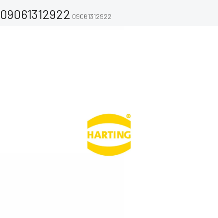
09061312922
09061312922