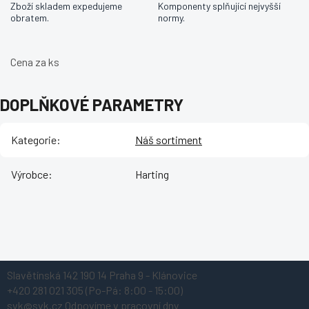
Zboží skladem expedujeme
Komponenty splňující nejvyšší
obratem.
normy.
Cena za ks
DOPLŇKOVÉ PARAMETRY
Kategorie
:
Náš sortiment
Výrobce
:
Harting
Z
Slavětínská 142
190 14 Praha 9 - Klánovice
á
+420 281 021 305
(Po-Pá: 8:00 - 15:00)
p
svk@svk.cz
Odpovíme v pracovní dny