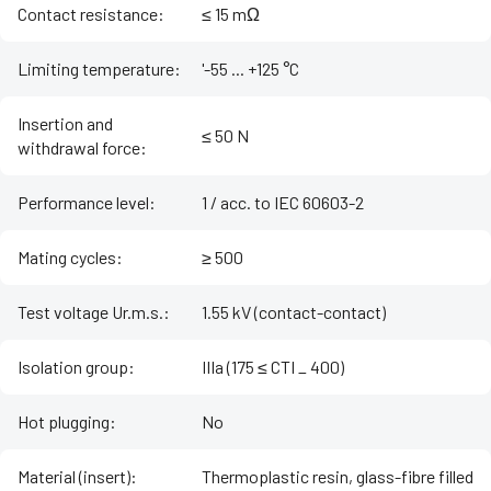
Contact resistance
:
≤ 15 mΩ
Limiting temperature
:
'-55 ... +125 °C
Insertion and
≤ 50 N
withdrawal force
:
Performance level
:
1 / acc. to IEC 60603-2
Mating cycles
:
≥ 500
Test voltage Ur.m.s.
:
1.55 kV (contact-contact)
Isolation group
:
IIIa (175 ≤ CTI _ 400)
Hot plugging
:
No
Material (insert)
:
Thermoplastic resin, glass-fibre filled