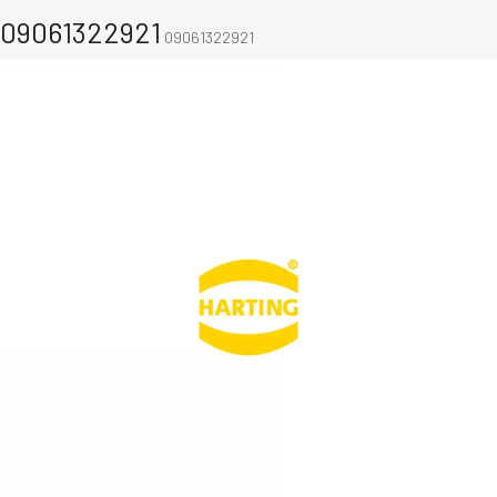
09061322921
09061322921