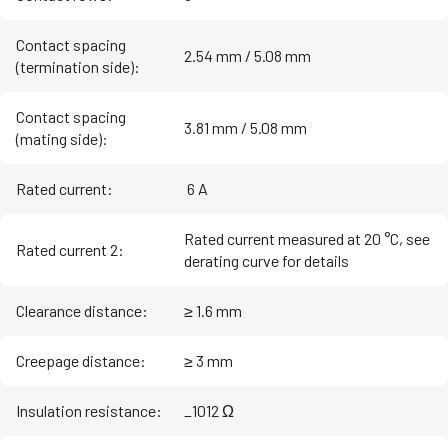
Contact spacing
2.54 mm / 5.08 mm
(termination side)
:
Contact spacing
3.81 mm / 5.08 mm
(mating side)
:
Rated current
:
‌ 6 A
Rated current measured at 20 °C, see
Rated current 2
:
derating curve for details
Clearance distance
:
≥ 1.6 mm
Creepage distance
:
≥ 3 mm
Insulation resistance
:
_1012 Ω