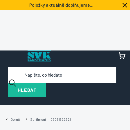
Přejít
Položky aktuálně doplňujeme...
na
obsah
NÁ
KOŠ
HLEDAT
Domů
Sortiment
09061322921