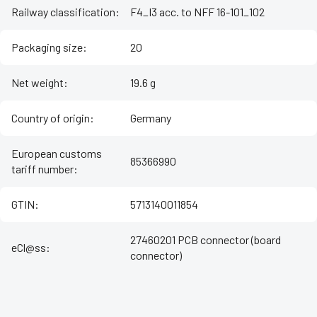
Railway classification
:
F4_I3 acc. to NFF 16-101_102
Packaging size
:
20
Net weight
:
19.6 g
Country of origin
:
Germany
European customs
85366990
tariff number
:
GTIN
:
5713140011854
27460201 PCB connector (board
eCl@ss
:
connector)