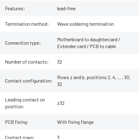
Features
:
lead-free
Termination method
:
Wave soldering termination
Motherboard to daughtercard /
Connection type
:
Extender card / PCB to cable
Number of contacts
:
32
Rows z and b, positions 2, 4, ... , 30,
Contact configuration
:
32
Leading contact on
z32
position
:
PCB fixing
:
With fixing flange
Contact rows
:
3