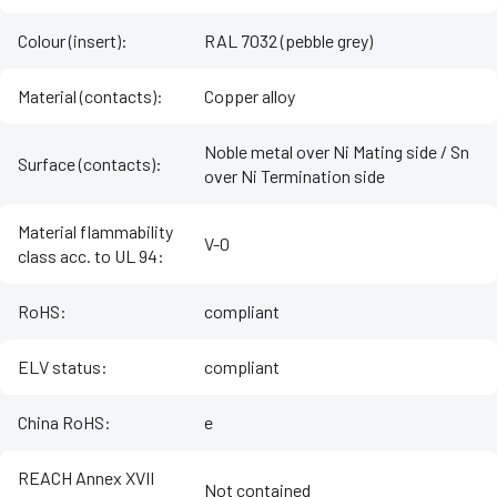
Colour (insert)
:
RAL 7032 (pebble grey)
Material (contacts)
:
Copper alloy
Noble metal over Ni Mating side / Sn
Surface (contacts)
:
over Ni Termination side
Material flammability
V-0
class acc. to UL 94
:
RoHS
:
compliant
ELV status
:
compliant
China RoHS
:
e
REACH Annex XVII
Not contained