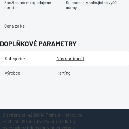
Zboží skladem expedujeme
Komponenty splňující nejvyšší
obratem.
normy.
Cena za ks
DOPLŇKOVÉ PARAMETRY
Kategorie
:
Náš sortiment
Výrobce
:
Harting
Z
Slavětínská 142
190 14 Praha 9 - Klánovice
á
+420 281 021 305
(Po-Pá: 8:00 - 15:00)
p
svk@svk.cz
Odpovíme v pracovní dny