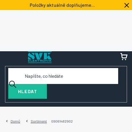
Přejít
Položky aktuálně doplňujeme...
na
obsah
NÁ
KOŠ
HLEDAT
Domů
Sortiment
09061482902