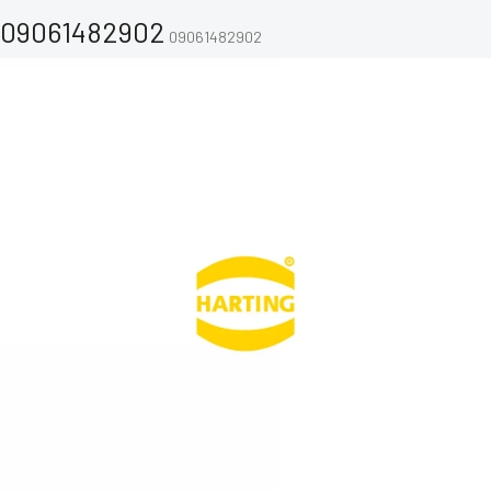
09061482902
09061482902