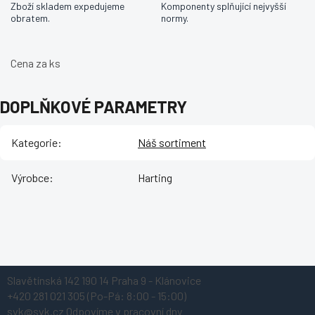
Zboží skladem expedujeme
Komponenty splňující nejvyšší
obratem.
normy.
Cena za ks
DOPLŇKOVÉ PARAMETRY
Kategorie
:
Náš sortiment
Výrobce
:
Harting
Z
Slavětínská 142
190 14 Praha 9 - Klánovice
á
+420 281 021 305
(Po-Pá: 8:00 - 15:00)
p
svk@svk.cz
Odpovíme v pracovní dny