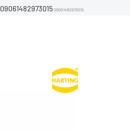
09061482973015
09061482973015