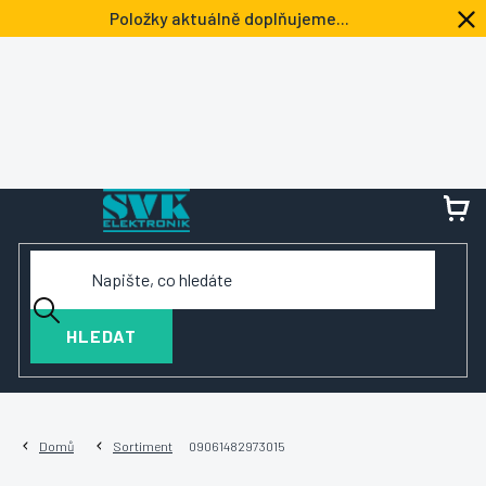
Přejít
Položky aktuálně doplňujeme...
na
obsah
NÁ
KOŠ
HLEDAT
Domů
Sortiment
09061482973015