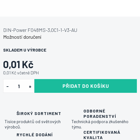
DIN-Power F048MS-3,0C1-1-V3-AU
Možnosti doručení
SKLADEM U VÝROBCE
0,01 Kč
0,01 Kč včetně DPH
PŘIDAT DO KOŠÍKU
ODBORNÉ
ŠIROKÝ SORTIMENT
PORADENSTVÍ
Tisíce produktů od světových
Technická podpora zkušeného
výrobců.
týmu.
CERTIFIKOVANÁ
RYCHLÉ DODÁNÍ
KVALITA