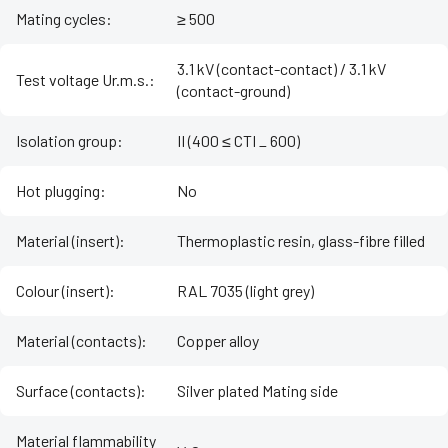
Mating cycles
:
≥ 500
3.1 kV (contact-contact) / 3.1 kV
Test voltage Ur.m.s.
:
(contact-ground)
Isolation group
:
II (400 ≤ CTI _ 600)
Hot plugging
:
No
Material (insert)
:
Thermoplastic resin, glass-fibre filled
Colour (insert)
:
RAL 7035 (light grey)
Material (contacts)
:
Copper alloy
Surface (contacts)
:
Silver plated Mating side
Material flammability