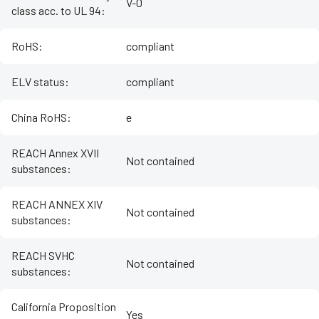
V-0
class acc. to UL 94
:
RoHS
:
compliant
ELV status
:
compliant
China RoHS
:
e
REACH Annex XVII
Not contained
substances
:
REACH ANNEX XIV
Not contained
substances
:
REACH SVHC
Not contained
substances
:
California Proposition
Yes