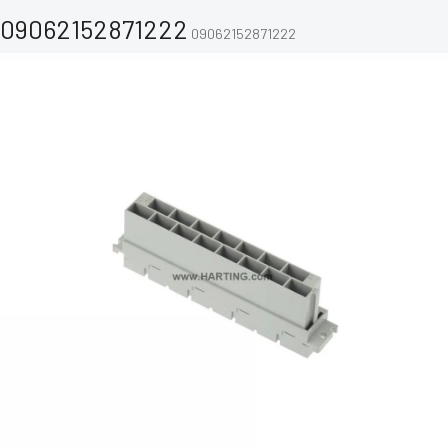
09062152871222
09062152871222