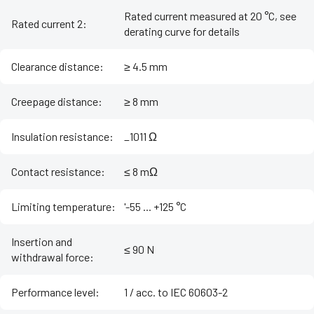
Rated current measured at 20 °C, see
Rated current 2
:
derating curve for details
Clearance distance
:
≥ 4.5 mm
Creepage distance
:
≥ 8 mm
Insulation resistance
:
_1011 Ω
Contact resistance
:
≤ 8 mΩ
Limiting temperature
:
'-55 ... +125 °C
Insertion and
≤ 90 N
withdrawal force
:
Performance level
:
1 / acc. to IEC 60603-2