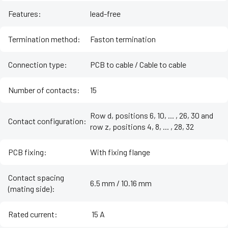
Features
:
lead-free
Termination method
:
Faston termination
Connection type
:
PCB to cable / Cable to cable
Number of contacts
:
15
Row d, positions 6, 10, ... , 26, 30 and
Contact configuration
:
row z, positions 4, 8, ... , 28, 32
PCB fixing
:
With fixing flange
Contact spacing
6.5 mm / 10.16 mm
(mating side)
:
Rated current
:
‌ 15 A