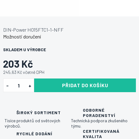
DIN-Power H015FTC1-1-NFF
Možnosti doručení
SKLADEM U VÝROBCE
203 Kč
245,63 Kč včetně DPH
PŘIDAT DO KOŠÍKU
ODBORNÉ
ŠIROKÝ SORTIMENT
PORADENSTVÍ
Tisíce produktů od světových
Technická podpora zkušeného
výrobců.
týmu.
CERTIFIKOVANÁ
RYCHLÉ DODÁNÍ
KVALITA