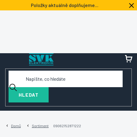
Přejít
Položky aktuálně doplňujeme...
na
obsah
NÁ
KOŠ
HLEDAT
Domů
Sortiment
09062152871222