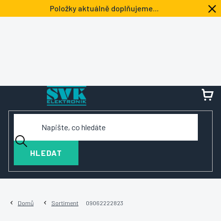
Přejít
Položky aktuálně doplňujeme...
na
obsah
NÁ
KOŠ
HLEDAT
Domů
Sortiment
09062222823