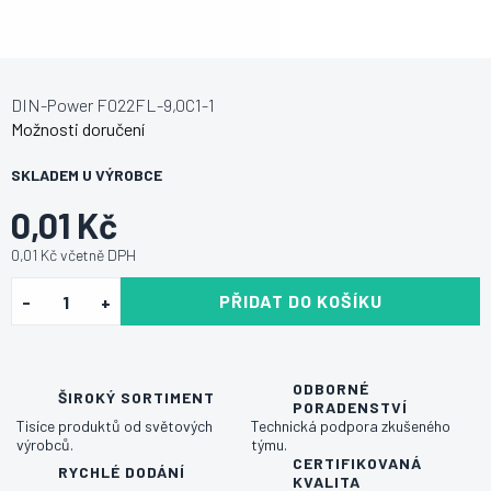
DIN-Power F022FL-9,0C1-1
Možnosti doručení
SKLADEM U VÝROBCE
0,01 Kč
0,01 Kč včetně DPH
PŘIDAT DO KOŠÍKU
ODBORNÉ
ŠIROKÝ SORTIMENT
PORADENSTVÍ
Tisíce produktů od světových
Technická podpora zkušeného
výrobců.
týmu.
CERTIFIKOVANÁ
RYCHLÉ DODÁNÍ
KVALITA