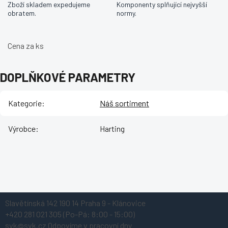
Zboží skladem expedujeme
Komponenty splňující nejvyšší
obratem.
normy.
Cena za ks
DOPLŇKOVÉ PARAMETRY
Kategorie
:
Náš sortiment
Výrobce
:
Harting
Z
Slavětínská 142
190 14 Praha 9 - Klánovice
á
+420 281 021 305
(Po-Pá: 8:00 - 15:00)
p
svk@svk.cz
Odpovíme v pracovní dny