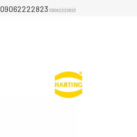
09062222823
09062222823