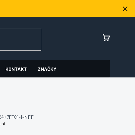
NÁKUPNÍ
KOŠÍK
KONTAKT
ZNAČKY
24+7FTC1-1-NFF
ení