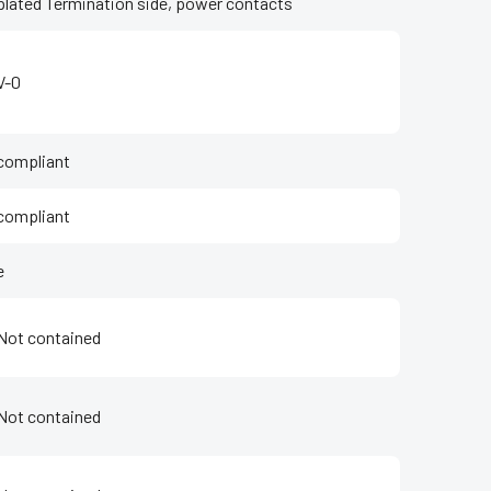
plated Termination side, power contacts
V-0
compliant
compliant
e
Not contained
Not contained