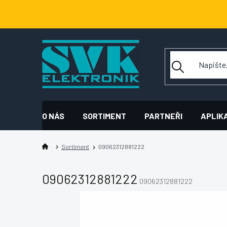
Přejít
na
obsah
O NÁS
SORTIMENT
PARTNEŘI
APLIK
Sortiment
09062312881222
09062312881222
09062312881222