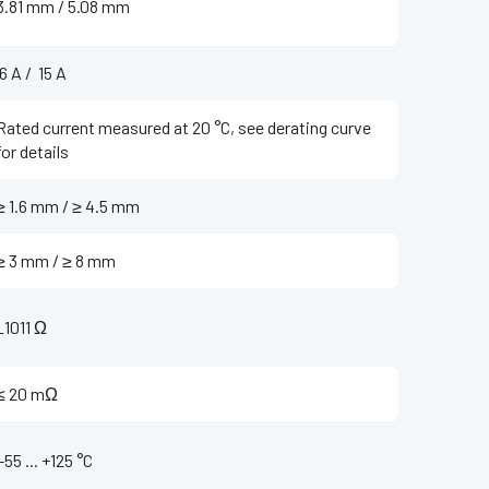
3.81 mm / 5.08 mm
‌ 6 A / ‌ 15 A
Rated current measured at 20 °C, see derating curve
for details
≥ 1.6 mm / ≥ 4.5 mm
≥ 3 mm / ≥ 8 mm
_1011 Ω
≤ 20 mΩ
'-55 ... +125 °C