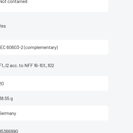
Not contained
Yes
IEC 60603-2 (complementary)
F1_I2 acc. to NFF 16-101_102
20
38.55 g
Germany
85366990