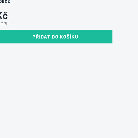
OBCE
Kč
ě DPH
PŘIDAT DO KOŠÍKU