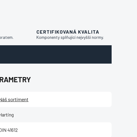
CERTIFIKOVANÁ KVALITA
bratem.
Komponenty splňující nejvyšší normy.
ARAMETRY
Náš sortiment
Harting
DIN 41612