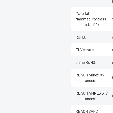
Material
flammability class
acc. to UL 94
:
RoHS
:
ELV status
:
China RoHS
:
REACH Annex XVII
substances
:
REACH ANNEX XIV
substances
:
REACH SVHC