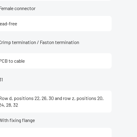
Female connector
lead-free
Crimp termination / Faston termination
PCB to cable
31
Row d, positions 22, 26, 30 and row z, positions 20,
24, 28, 32
With fixing flange