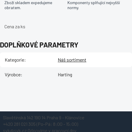
Zboží skladem expedujeme
Komponenty splňující nejvyšší
obratem.
normy.
Cena za ks
DOPLŇKOVÉ PARAMETRY
Kategorie
:
Náš sortiment
Výrobce
:
Harting
Z
Slavětínská 142
190 14 Praha 9 - Klánovice
á
+420 281 021 305
(Po-Pá: 8:00 - 15:00)
p
svk@svk.cz
Odpovíme v pracovní dny