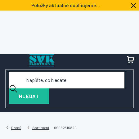
Přejít
Položky aktuálně doplňujeme...
na
obsah
NÁ
KOŠ
HLEDAT
Domů
Sortiment
09062316820