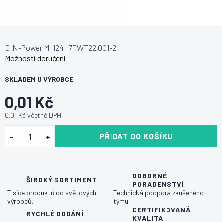
DIN-Power MH24+7FWT22,0C1-2
Možnosti doručení
SKLADEM U VÝROBCE
0,01 Kč
0,01 Kč včetně DPH
PŘIDAT DO KOŠÍKU
ODBORNÉ
ŠIROKÝ SORTIMENT
PORADENSTVÍ
Tisíce produktů od světových
Technická podpora zkušeného
výrobců.
týmu.
CERTIFIKOVANÁ
RYCHLÉ DODÁNÍ
KVALITA