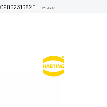
09062316820
09062316820