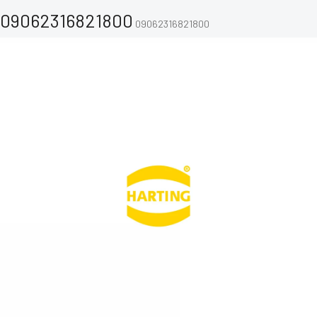
09062316821800
09062316821800