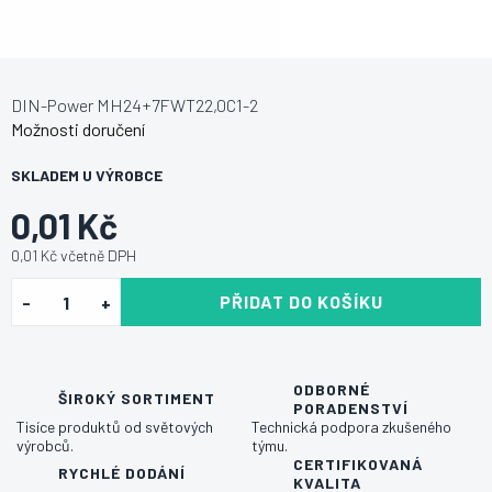
DIN-Power MH24+7FWT22,0C1-2
Možnosti doručení
SKLADEM U VÝROBCE
0,01 Kč
0,01 Kč včetně DPH
PŘIDAT DO KOŠÍKU
ODBORNÉ
ŠIROKÝ SORTIMENT
PORADENSTVÍ
Tisíce produktů od světových
Technická podpora zkušeného
výrobců.
týmu.
CERTIFIKOVANÁ
RYCHLÉ DODÁNÍ
KVALITA