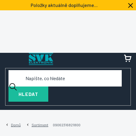
Přejít
Položky aktuálně doplňujeme...
na
obsah
NÁ
KOŠ
HLEDAT
Domů
Sortiment
09062316821800