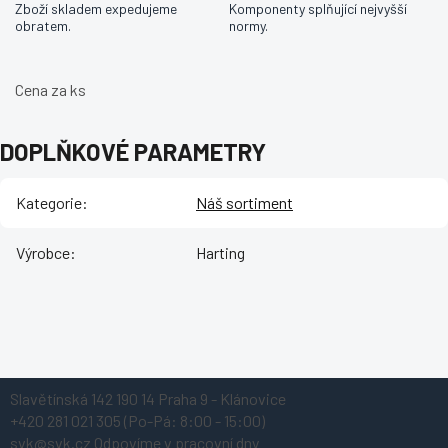
Zboží skladem expedujeme
Komponenty splňující nejvyšší
obratem.
normy.
Cena za ks
DOPLŇKOVÉ PARAMETRY
Kategorie
:
Náš sortiment
Výrobce
:
Harting
Z
Slavětínská 142
190 14 Praha 9 - Klánovice
á
+420 281 021 305
(Po-Pá: 8:00 - 15:00)
p
svk@svk.cz
Odpovíme v pracovní dny